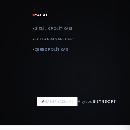
YASAL
GIZLILIK POLITIKASI
KULLANIM ŞARTLARI
ÇEREZ POLITIKASI
Altyapı:
BEYNSOFT
HABER YAZILIMI