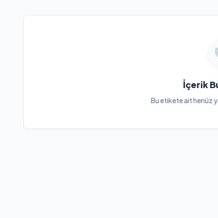
İçerik 
Bu etikete ait henüz y