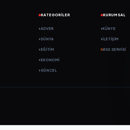
KATEGORILER
KURUMSAL
ADVER
KÜNYE
DÜNYA
İLETIŞIM
EĞİTİM
RSS SERVISI
EKONOMİ
GÜNCEL