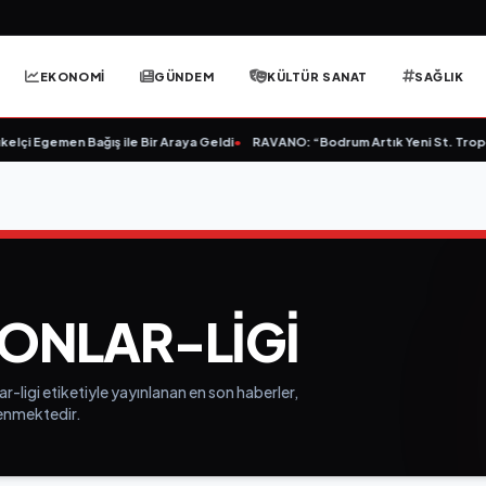
EKONOMİ
GÜNDEM
KÜLTÜR SANAT
SAĞLIK
lçi Egemen Bağış ile Bir Araya Geldi
•
RAVANO: “Bodrum Artık Yeni St. Tropez 
ONLAR-LIGI
-ligi etiketiyle yayınlanan en son haberler,
elenmektedir.