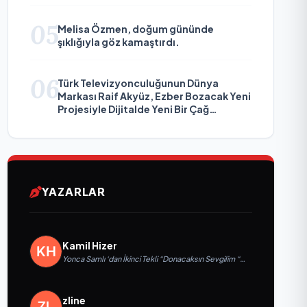
05
Melisa Özmen, doğum gününde
şıklığıyla göz kamaştırdı.
06
Türk Televizyonculuğunun Dünya
Markası Raif Akyüz, Ezber Bozacak Yeni
Projesiyle Dijitalde Yeni Bir Çağ
Başlatmaya Hazırlanıyor
YAZARLAR
Kamil Hizer
Yonca Samlı ‘dan İkinci Tekli “Donacaksın Sevgilim “
yayımlandı
zline