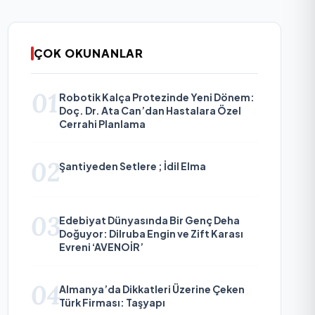
ÇOK OKUNANLAR
01
Robotik Kalça Protezinde Yeni Dönem:
Doç. Dr. Ata Can’dan Hastalara Özel
Cerrahi Planlama
02
Şantiyeden Setlere ; İdil Elma
03
Edebiyat Dünyasında Bir Genç Deha
Doğuyor: Dilruba Engin ve Zift Karası
Evreni ‘AVENOİR’
04
Almanya’da Dikkatleri Üzerine Çeken
Türk Firması: Taşyapı