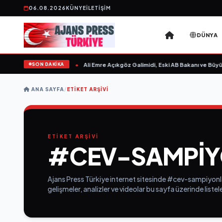
06.08.2026
KÜNYE
İLETIŞIM
DÜNYA
SON DAKİKA
sın Sevgilim “ yayımlandı
•
Ali Emre Açıkgöz Galimidi, Eski AB Bakanı ve Büyüke
ANA SAYFA
/
ETIKET ARŞIVI
ETİKET ARŞİVİ
#CEV-SAMPIY
Ajans Press Türkiye internet sitesinde #cev-sampiyonlar
gelişmeler, analizler ve videolar bu sayfa üzerinde list