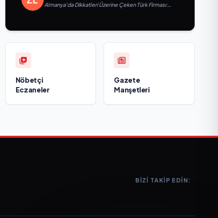
Almanya’da Dikkatleri Üzerine Çeken Türk Firması:
Taşyapı
Nöbetçi
Gazete
Eczaneler
Manşetleri
BIZI TAKIP EDIN: