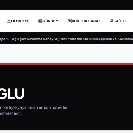
EKONOMİ
GÜNDEM
KÜLTÜR SANAT
SAĞLIK
yor
•
Açıkgöz Savunma Sanayi AŞ Yeni Yönetim Kurulunu Açıkladı ve Savunma 
GLU
tiketiyle yayınlanan en son haberler,
elenmektedir.