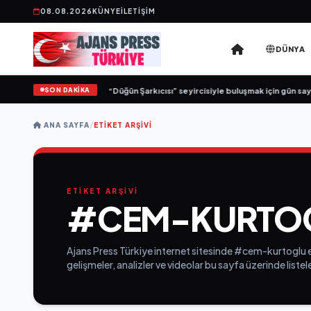
08.08.2026
KÜNYE
İLETIŞIM
DÜNYA
SON DAKİKA
Yeni İş Birliği: “Vişne”
•
“Düğün Şarkıcısı” seyircisiyle buluşmak için gün sayı
ANA SAYFA
/
ETIKET ARŞIVI
ETİKET ARŞİVİ
#CEM-KURTO
Ajans Press Türkiye internet sitesinde #cem-kurtoglu e
gelişmeler, analizler ve videolar bu sayfa üzerinde list