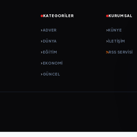
KATEGORILER
KURUMSAL
ADVER
KÜNYE
DÜNYA
İLETIŞIM
EĞİTİM
RSS SERVISI
EKONOMİ
GÜNCEL