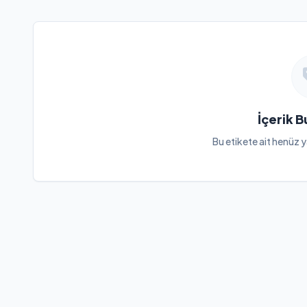
İçerik 
Bu etikete ait henüz y