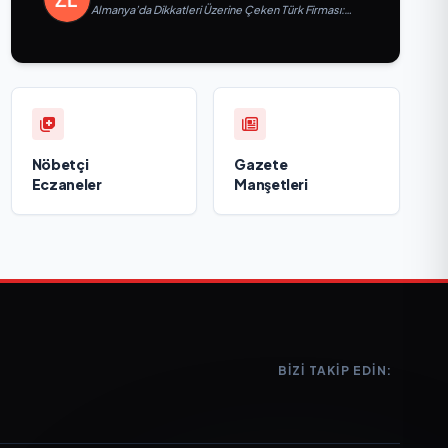
Almanya’da Dikkatleri Üzerine Çeken Türk Firması:
Taşyapı
Nöbetçi
Gazete
Eczaneler
Manşetleri
BIZI TAKIP EDIN: