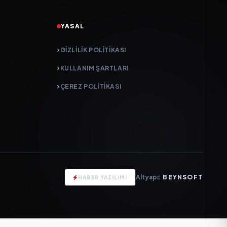
YASAL
GIZLILIK POLITIKASI
KULLANIM ŞARTLARI
ÇEREZ POLITIKASI
Altyapı:
BEYNSOFT
HABER YAZILIMI