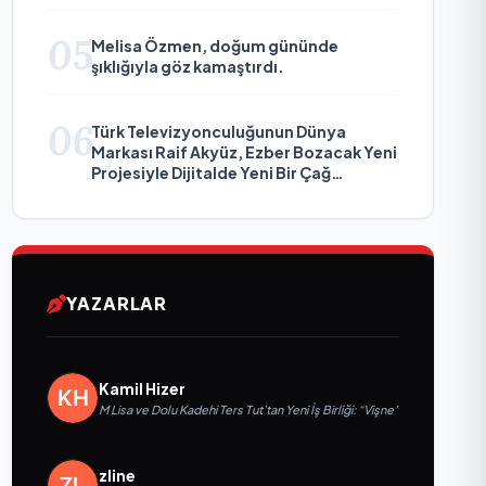
05
Melisa Özmen, doğum gününde
şıklığıyla göz kamaştırdı.
06
Türk Televizyonculuğunun Dünya
Markası Raif Akyüz, Ezber Bozacak Yeni
Projesiyle Dijitalde Yeni Bir Çağ
Başlatmaya Hazırlanıyor
YAZARLAR
Kamil Hizer
M Lisa ve Dolu Kadehi Ters Tut’tan Yeni İş Birliği: “Vişne”
zline