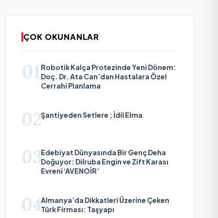
ÇOK OKUNANLAR
01
Robotik Kalça Protezinde Yeni Dönem:
Doç. Dr. Ata Can’dan Hastalara Özel
Cerrahi Planlama
02
Şantiyeden Setlere ; İdil Elma
03
Edebiyat Dünyasında Bir Genç Deha
Doğuyor: Dilruba Engin ve Zift Karası
Evreni ‘AVENOİR’
04
Almanya’da Dikkatleri Üzerine Çeken
Türk Firması: Taşyapı