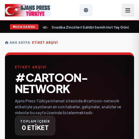
SON DAKİKA
 yaşında yaşamını yitirdi
•
Svadba Zincirleri Sahibi Semih Hot Yaş Gününü San
ANA SAYFA
/
ETIKET ARŞIVI
ETİKET ARŞİVİ
#CARTOON-
NETWORK
Ajans Press Türkiye internet sitesinde #cartoon-network
etiketiyle yayınlanan en son haberler, gelişmeler, analizler ve
videolar bu sayfa üzerinde listelenmektedir.
TOPLAM İÇERİK
0 ETİKET