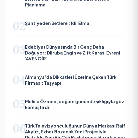
Planlama
02
Şantiyeden Setlere ; İdil Elma
03
Edebiyat Dünyasında Bir Genç Deha
Doğuyor: Dilruba Engin ve Zift Karası Evreni
‘AVENOİR’
04
Almanya’da Dikkatleri Üzerine Çeken Türk
Firması: Taşyapı
05
Melisa Özmen, doğum gününde şıklığıyla göz
kamaştırdı.
06
Türk Televizyonculuğunun Dünya Markası Raif
Akyüz, Ezber Bozacak Yeni Projesiyle
Dijitalde Yeni Bir Çağ Başlatmaya Hazırlanıyor