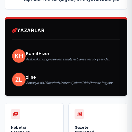
YAZARLAR
Kamil Hizer
Arabesk müziğin sevilen sanatçısı Cansever 59 yaşında
yaşamını yitirdi
zline
Almanya’da Dikkatleri Üzerine Çeken Türk Firması: Taşyapı
Nöbetçi
Gazete