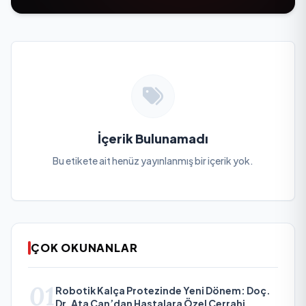
İçerik Bulunamadı
Bu etikete ait henüz yayınlanmış bir içerik yok.
ÇOK OKUNANLAR
01
Robotik Kalça Protezinde Yeni Dönem: Doç.
Dr. Ata Can’dan Hastalara Özel Cerrahi