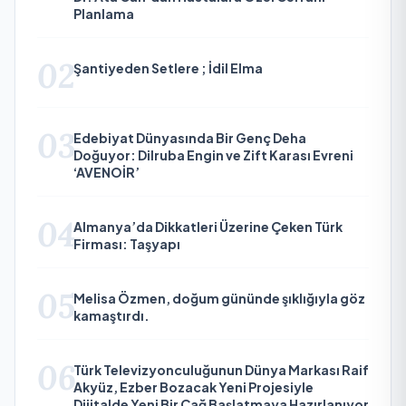
Planlama
02
Şantiyeden Setlere ; İdil Elma
03
Edebiyat Dünyasında Bir Genç Deha
Doğuyor: Dilruba Engin ve Zift Karası Evreni
‘AVENOİR’
04
Almanya’da Dikkatleri Üzerine Çeken Türk
Firması: Taşyapı
05
Melisa Özmen, doğum gününde şıklığıyla göz
kamaştırdı.
06
Türk Televizyonculuğunun Dünya Markası Raif
Akyüz, Ezber Bozacak Yeni Projesiyle
Dijitalde Yeni Bir Çağ Başlatmaya Hazırlanıyor