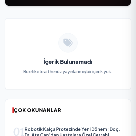
İçerik Bulunamadı
Bu etikete ait henüz yayınlanmış bir içerik yok.
ÇOK OKUNANLAR
01
Robotik Kalça Protezinde Yeni Dönem: Doç.
Dr. Ata Can’dan Hastalara Özel Cerrahi