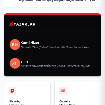
YAZARLAR
Kamil Hizer
Mersin'e "Mısır Çölleri" Temalı Yeni Bir Durak: Laos Coffee
Yenişehir Kapılarını Açtı
zline
Almanya’da Dikkatleri Üzerine Çeken Türk Firması: Taşyapı
Nöbetçi
Gazete