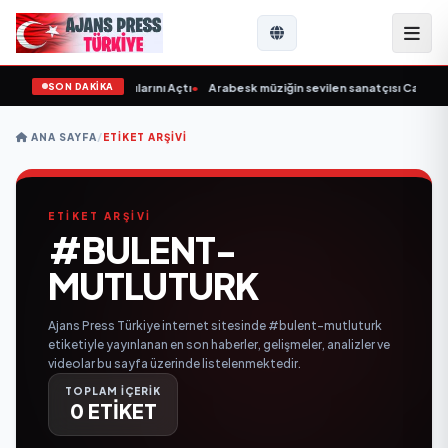
SON DAKİKA
s Coffee Yenişehir Kapılarını Açtı
•
Arabesk müziğin sevilen sanatçısı Cansever 
ANA SAYFA
/
ETIKET ARŞIVI
ETİKET ARŞİVİ
#BULENT-
MUTLUTURK
Ajans Press Türkiye internet sitesinde #bulent-mutluturk
etiketiyle yayınlanan en son haberler, gelişmeler, analizler ve
videolar bu sayfa üzerinde listelenmektedir.
TOPLAM İÇERİK
0 ETİKET