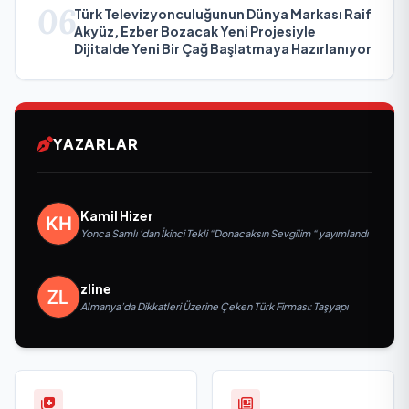
06
Türk Televizyonculuğunun Dünya Markası Raif
Akyüz, Ezber Bozacak Yeni Projesiyle
Dijitalde Yeni Bir Çağ Başlatmaya Hazırlanıyor
YAZARLAR
Kamil Hizer
Yonca Samlı ‘dan İkinci Tekli “Donacaksın Sevgilim “ yayımlandı
zline
Almanya’da Dikkatleri Üzerine Çeken Türk Firması: Taşyapı