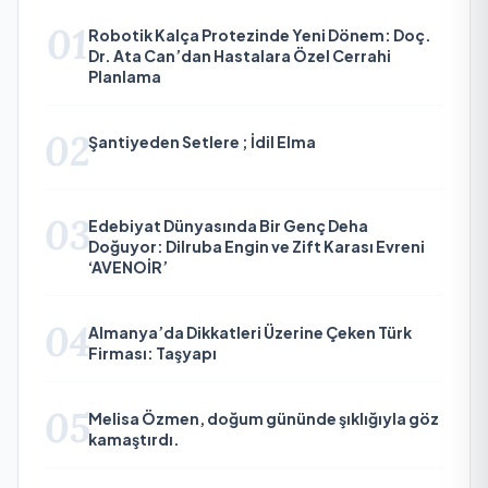
01
Robotik Kalça Protezinde Yeni Dönem: Doç.
Dr. Ata Can’dan Hastalara Özel Cerrahi
Planlama
02
Şantiyeden Setlere ; İdil Elma
03
Edebiyat Dünyasında Bir Genç Deha
Doğuyor: Dilruba Engin ve Zift Karası Evreni
‘AVENOİR’
04
Almanya’da Dikkatleri Üzerine Çeken Türk
Firması: Taşyapı
05
Melisa Özmen, doğum gününde şıklığıyla göz
kamaştırdı.