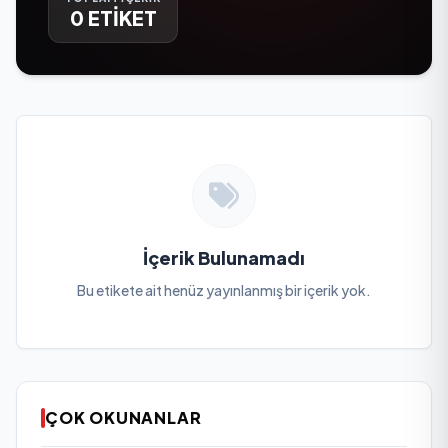
0 ETİKET
İçerik Bulunamadı
Bu etikete ait henüz yayınlanmış bir içerik yok.
ÇOK OKUNANLAR