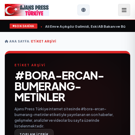
SON DAKİKA
n Sevgilim “ yayımlandı
•
Ali Emre Açıkgöz Galimidi, Eski AB Bakanı ve Büyükelç
ANA SAYFA
/
ETIKET ARŞIVI
ETİKET ARŞİVİ
#BORA-ERCAN-
BUMERANG-
METINLER
Ajans Press Türkiye internet sitesinde #bora-ercan-
bumerang-metinler etiketiyle yayınlanan en son haberler,
gelişmeler, analizler ve videolar bu sayfa üzerinde
listelenmektedir.
TOPLAM İÇERİK