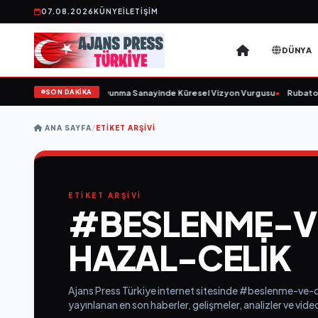
07.08.2026
KÜNYE
İLETIŞIM
DÜNYA
SON DAKİKA
 Kurulunu Açıkladı ve Savunma Sanayinde Küresel Vizyon Vurgusu
•
Rubato Ko
ANA SAYFA
/
ETIKET ARŞIVI
ETİKET ARŞİVİ
#BESLENME-V
HAZAL-CELIK
Ajans Press Türkiye internet sitesinde #beslenme-ve-
yayınlanan en son haberler, gelişmeler, analizler ve vid