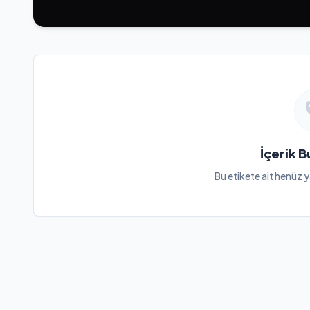
İçerik 
Bu etikete ait henüz y