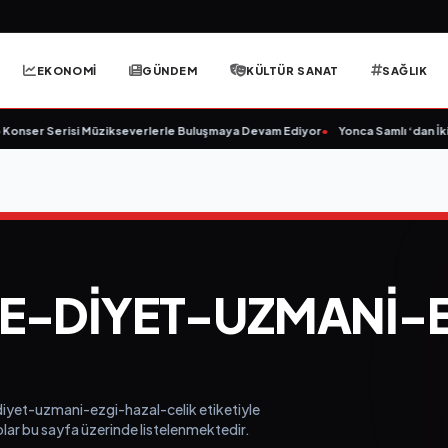
EKONOMİ
GÜNDEM
KÜLTÜR SANAT
SAĞLIK
nser Serisi Müzikseverlerle Buluşmaya Devam Ediyor
•
Yonca Samlı ‘dan İkin
E-DIYET-UZMANI-E
diyet-uzmani-ezgi-hazal-celik etiketiyle
eolar bu sayfa üzerinde listelenmektedir.