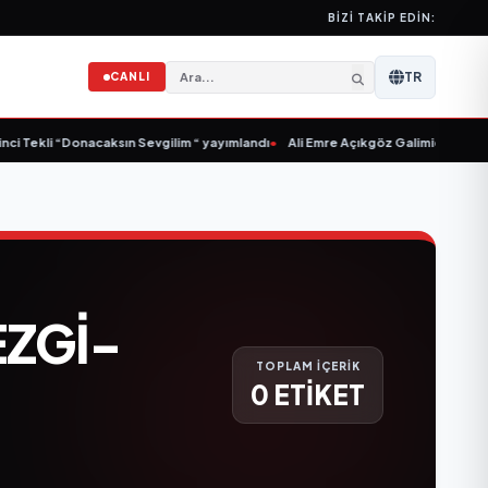
BIZI TAKIP EDIN:
TR
CANLI
ci Tekli “Donacaksın Sevgilim “ yayımlandı
•
Ali Emre Açıkgöz Galimidi, Eski AB
ZGI-
TOPLAM İÇERİK
0 ETİKET