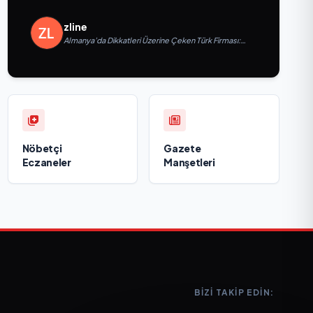
Vurgusu
zline
Almanya’da Dikkatleri Üzerine Çeken Türk Firması:
Taşyapı
Nöbetçi
Gazete
Eczaneler
Manşetleri
BIZI TAKIP EDIN: