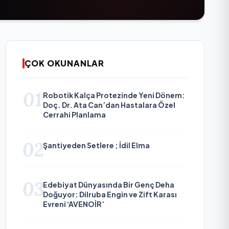
ÇOK OKUNANLAR
01
Robotik Kalça Protezinde Yeni Dönem:
Doç. Dr. Ata Can’dan Hastalara Özel
Cerrahi Planlama
02
Şantiyeden Setlere ; İdil Elma
03
Edebiyat Dünyasında Bir Genç Deha
Doğuyor: Dilruba Engin ve Zift Karası
Evreni ‘AVENOİR’