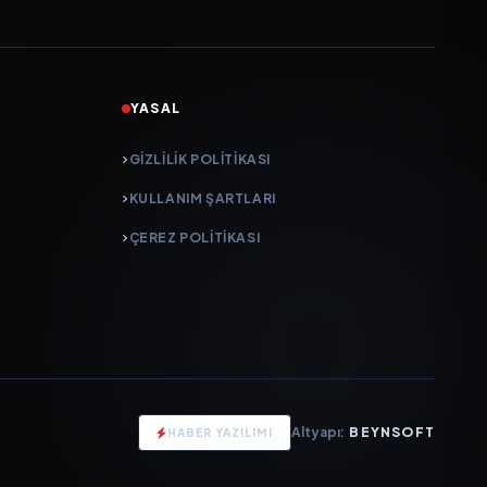
YASAL
GIZLILIK POLITIKASI
KULLANIM ŞARTLARI
ÇEREZ POLITIKASI
Altyapı:
BEYNSOFT
HABER YAZILIMI