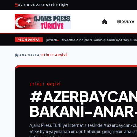
09.08.2026
KÜNYE
İLETIŞIM
DÜNYA
SON DAKİKA
er 59 yaşında yaşamını yitirdi
•
Svadba Zincirleri Sahibi Semih Hot Yaş Günün
ANA SAYFA
/
ETIKET ARŞIVI
ETİKET ARŞİVİ
#AZERBAYCAN
BAKANI-ANAR
Ajans Press Türkiye internet sitesinde #azerbaycan-
etiketiyle yayınlanan en son haberler, gelişmeler, analiz