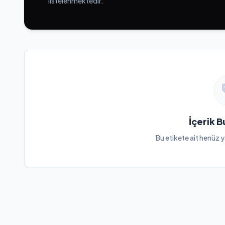
listelenmektedir.
İçerik 
Bu etikete ait henüz y