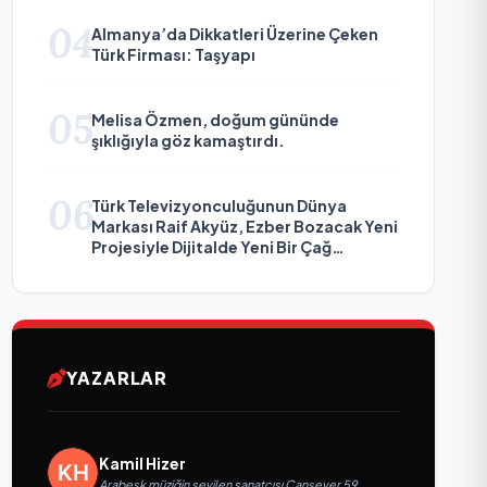
04
Almanya’da Dikkatleri Üzerine Çeken
Türk Firması: Taşyapı
05
Melisa Özmen, doğum gününde
şıklığıyla göz kamaştırdı.
06
Türk Televizyonculuğunun Dünya
Markası Raif Akyüz, Ezber Bozacak Yeni
Projesiyle Dijitalde Yeni Bir Çağ
Başlatmaya Hazırlanıyor
YAZARLAR
Kamil Hizer
Arabesk müziğin sevilen sanatçısı Cansever 59