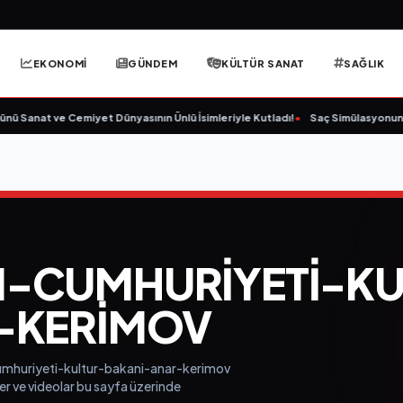
EKONOMİ
GÜNDEM
KÜLTÜR SANAT
SAĞLIK
ü Sanat ve Cemiyet Dünyasının Ünlü İsimleriyle Kutladı!
•
Saç Simülasyonunda 
-CUMHURIYETI-KU
-KERIMOV
cumhuriyeti-kultur-bakani-anar-kerimov
ler ve videolar bu sayfa üzerinde