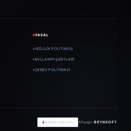
YASAL
GIZLILIK POLITIKASI
KULLANIM ŞARTLARI
ÇEREZ POLITIKASI
Altyapı:
BEYNSOFT
HABER YAZILIMI