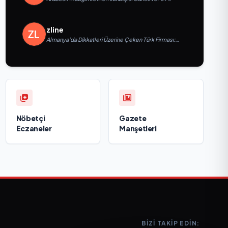
yaşında yaşamını yitirdi
zline
Almanya’da Dikkatleri Üzerine Çeken Türk Firması:
Taşyapı
Nöbetçi
Gazete
Eczaneler
Manşetleri
BIZI TAKIP EDIN: