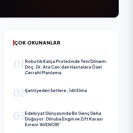
ÇOK OKUNANLAR
01
Robotik Kalça Protezinde Yeni Dönem:
Doç. Dr. Ata Can’dan Hastalara Özel
Cerrahi Planlama
02
Şantiyeden Setlere ; İdil Elma
03
Edebiyat Dünyasında Bir Genç Deha
Doğuyor: Dilruba Engin ve Zift Karası
Evreni ‘AVENOİR’