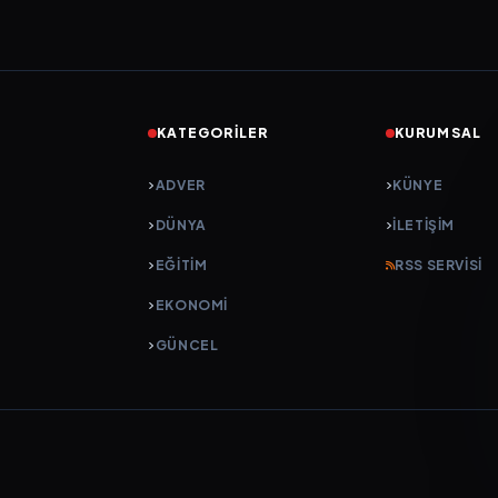
KATEGORILER
KURUMSAL
ADVER
KÜNYE
DÜNYA
İLETIŞIM
EĞİTİM
RSS SERVISI
EKONOMİ
GÜNCEL