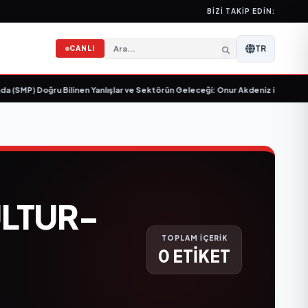
BIZI TAKIP EDIN:
TR
CANLI
(SMP) Doğru Bilinen Yanlışlar ve Sektörün Geleceği: Onur Akdeniz ile Özel Rö
LTUR-
TOPLAM İÇERİK
0 ETİKET