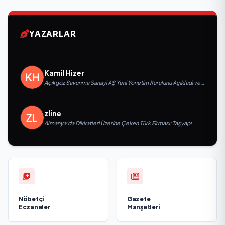
YAZARLAR
Kamil Hizer
Açıkgöz Savunma Sanayi AŞ Yeni Yönetim Kurulunu Açıkladı ve
Savunma Sanayinde Küresel Vizyon Vurgusu
zline
Almanya’da Dikkatleri Üzerine Çeken Türk Firması: Taşyapı
Nöbetçi
Gazete
Eczaneler
Manşetleri