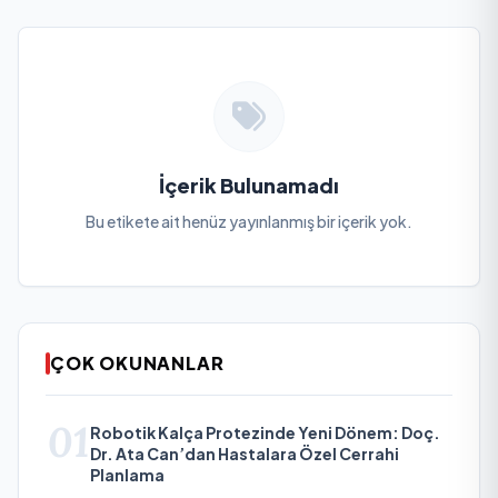
İçerik Bulunamadı
Bu etikete ait henüz yayınlanmış bir içerik yok.
ÇOK OKUNANLAR
01
Robotik Kalça Protezinde Yeni Dönem: Doç.
Dr. Ata Can’dan Hastalara Özel Cerrahi
Planlama