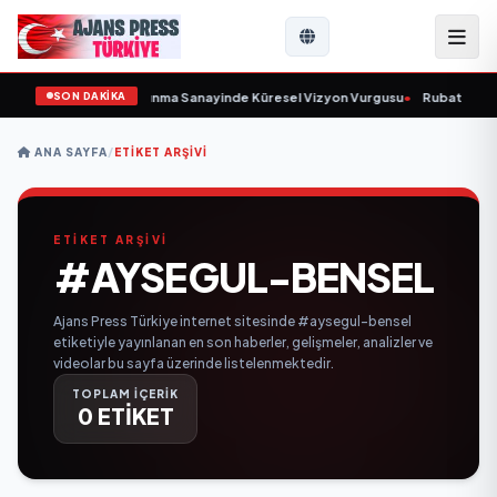
SON DAKİKA
rulunu Açıkladı ve Savunma Sanayinde Küresel Vizyon Vurgusu
•
Rubato Kons
ANA SAYFA
/
ETIKET ARŞIVI
ETİKET ARŞİVİ
#AYSEGUL-BENSEL
Ajans Press Türkiye internet sitesinde #aysegul-bensel
etiketiyle yayınlanan en son haberler, gelişmeler, analizler ve
videolar bu sayfa üzerinde listelenmektedir.
TOPLAM İÇERİK
0 ETİKET