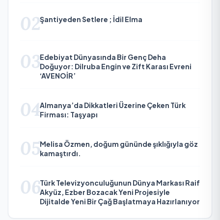
02
Şantiyeden Setlere ; İdil Elma
03
Edebiyat Dünyasında Bir Genç Deha
Doğuyor: Dilruba Engin ve Zift Karası Evreni
‘AVENOİR’
04
Almanya’da Dikkatleri Üzerine Çeken Türk
Firması: Taşyapı
05
Melisa Özmen, doğum gününde şıklığıyla göz
kamaştırdı.
06
Türk Televizyonculuğunun Dünya Markası Raif
Akyüz, Ezber Bozacak Yeni Projesiyle
Dijitalde Yeni Bir Çağ Başlatmaya Hazırlanıyor