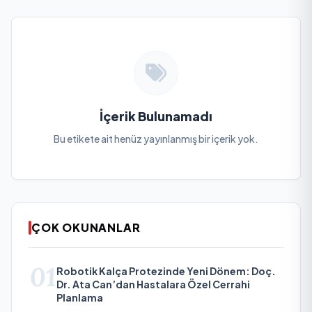
İçerik Bulunamadı
Bu etikete ait henüz yayınlanmış bir içerik yok.
ÇOK OKUNANLAR
01
Robotik Kalça Protezinde Yeni Dönem: Doç.
Dr. Ata Can’dan Hastalara Özel Cerrahi
Planlama