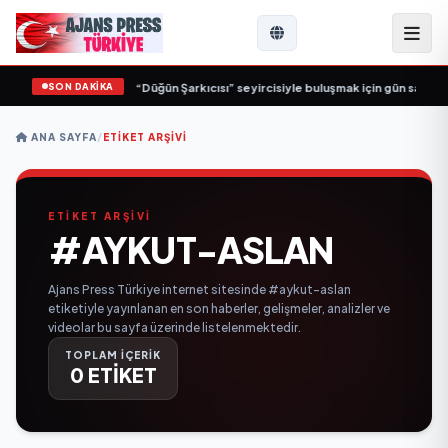
SON DAKİKA
i İş Birliği: “Vişne”
•
“Düğün Şarkıcısı” seyircisiyle buluşmak için gün sayıyor
ANA SAYFA
/
ETIKET ARŞIVI
ETİKET ARŞİVİ
#AYKUT-ASLAN
Ajans Press Türkiye internet sitesinde #aykut-aslan
etiketiyle yayınlanan en son haberler, gelişmeler, analizler ve
videolar bu sayfa üzerinde listelenmektedir.
TOPLAM İÇERİK
0 ETİKET