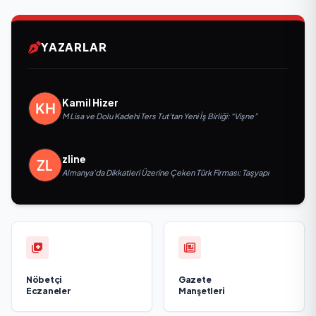
YAZARLAR
Kamil Hizer
M Lisa ve Dolu Kadehi Ters Tut’tan Yeni İş Birliği: “Vişne”
zline
Almanya’da Dikkatleri Üzerine Çeken Türk Firması: Taşyapı
Nöbetçi
Gazete
Eczaneler
Manşetleri