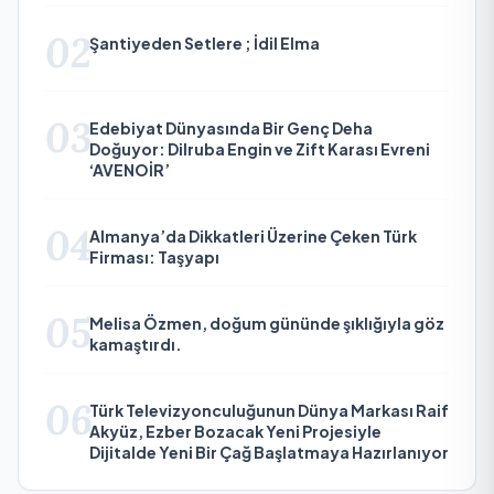
02
Şantiyeden Setlere ; İdil Elma
03
Edebiyat Dünyasında Bir Genç Deha
Doğuyor: Dilruba Engin ve Zift Karası Evreni
‘AVENOİR’
04
Almanya’da Dikkatleri Üzerine Çeken Türk
Firması: Taşyapı
05
Melisa Özmen, doğum gününde şıklığıyla göz
kamaştırdı.
06
Türk Televizyonculuğunun Dünya Markası Raif
Akyüz, Ezber Bozacak Yeni Projesiyle
Dijitalde Yeni Bir Çağ Başlatmaya Hazırlanıyor