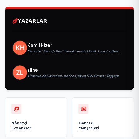
YAZARLAR
Kamil Hizer
Mersin'e "Mısır Çölleri" Temalı Yeni Bir Durak: Laos Coffee
Yenişehir Kapılarını Açtı
zline
Almanya’da Dikkatleri Üzerine Çeken Türk Firması: Taşyapı
Nöbetçi
Gazete
Eczaneler
Manşetleri