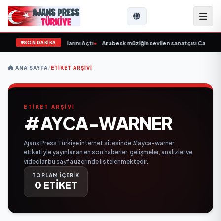
SON DAKİKA
s Coffee Yenişehir Kapılarını Açtı
•
Arabesk müziğin sevilen sanatçısı Cansever 
ANA SAYFA
/
ETIKET ARŞIVI
ETİKET ARŞİVİ
#AYCA-WARNER
Ajans Press Türkiye internet sitesinde #ayca-warner
etiketiyle yayınlanan en son haberler, gelişmeler, analizler ve
videolar bu sayfa üzerinde listelenmektedir.
TOPLAM İÇERİK
0 ETİKET