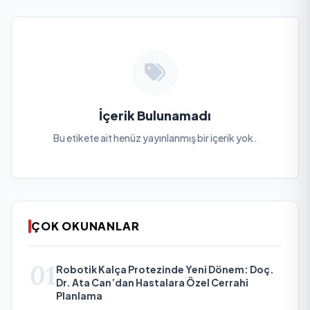
İçerik Bulunamadı
Bu etikete ait henüz yayınlanmış bir içerik yok.
ÇOK OKUNANLAR
01
Robotik Kalça Protezinde Yeni Dönem: Doç.
Dr. Ata Can’dan Hastalara Özel Cerrahi
Planlama