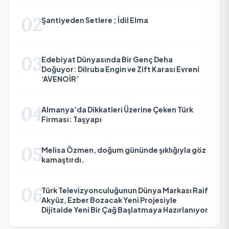
02
Şantiyeden Setlere ; İdil Elma
03
Edebiyat Dünyasında Bir Genç Deha
Doğuyor: Dilruba Engin ve Zift Karası Evreni
‘AVENOİR’
04
Almanya’da Dikkatleri Üzerine Çeken Türk
Firması: Taşyapı
05
Melisa Özmen, doğum gününde şıklığıyla göz
kamaştırdı.
06
Türk Televizyonculuğunun Dünya Markası Raif
Akyüz, Ezber Bozacak Yeni Projesiyle
Dijitalde Yeni Bir Çağ Başlatmaya Hazırlanıyor