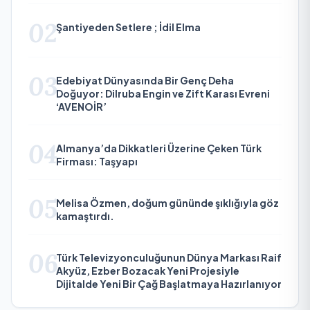
02
Şantiyeden Setlere ; İdil Elma
03
Edebiyat Dünyasında Bir Genç Deha
Doğuyor: Dilruba Engin ve Zift Karası Evreni
‘AVENOİR’
04
Almanya’da Dikkatleri Üzerine Çeken Türk
Firması: Taşyapı
05
Melisa Özmen, doğum gününde şıklığıyla göz
kamaştırdı.
06
Türk Televizyonculuğunun Dünya Markası Raif
Akyüz, Ezber Bozacak Yeni Projesiyle
Dijitalde Yeni Bir Çağ Başlatmaya Hazırlanıyor