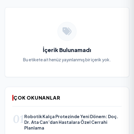
İçerik Bulunamadı
Bu etikete ait henüz yayınlanmış bir içerik yok.
ÇOK OKUNANLAR
01
Robotik Kalça Protezinde Yeni Dönem: Doç.
Dr. Ata Can’dan Hastalara Özel Cerrahi
Planlama