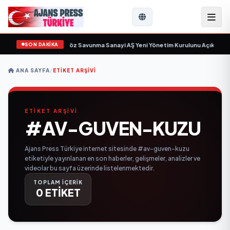
SON DAKİKA
in gün sayıyor
•
Açıkgöz Savunma Sanayi AŞ Yeni Yönetim Kurulunu Açıkladı 
ANA SAYFA
/
ETIKET ARŞIVI
ETİKET ARŞİVİ
#AV-GUVEN-KUZU
Ajans Press Türkiye internet sitesinde #av-guven-kuzu
etiketiyle yayınlanan en son haberler, gelişmeler, analizler ve
videolar bu sayfa üzerinde listelenmektedir.
TOPLAM İÇERİK
0 ETİKET