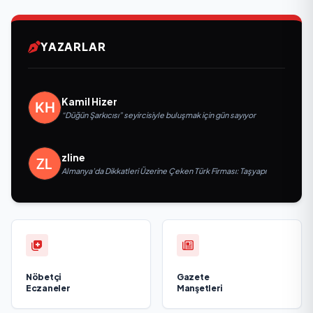
YAZARLAR
Kamil Hizer
“Düğün Şarkıcısı” seyircisiyle buluşmak için gün sayıyor
zline
Almanya’da Dikkatleri Üzerine Çeken Türk Firması: Taşyapı
Nöbetçi
Gazete
Eczaneler
Manşetleri