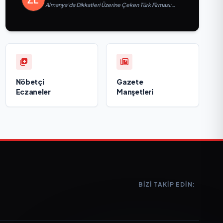
Almanya’da Dikkatleri Üzerine Çeken Türk Firması:
Taşyapı
Nöbetçi
Gazete
Eczaneler
Manşetleri
BIZI TAKIP EDIN: