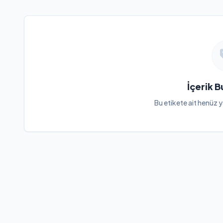
İçerik 
Bu etikete ait henüz y