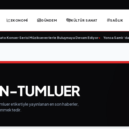
EKONOMİ
GÜNDEM
KÜLTÜR SANAT
SAĞLIK
o Konser Serisi Müzikseverlerle Buluşmaya Devam Ediyor
•
Yonca Samlı ‘dan 
N-TUMLUER
luer etiketiyle yayınlanan en son haberler,
elenmektedir.