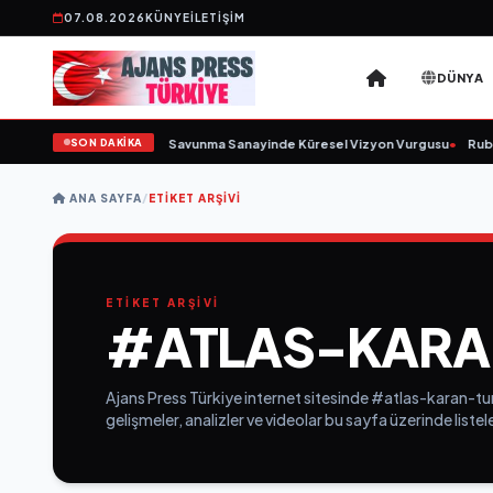
07.08.2026
KÜNYE
İLETIŞIM
DÜNYA
SON DAKİKA
etim Kurulunu Açıkladı ve Savunma Sanayinde Küresel Vizyon Vurgusu
•
Rubat
ANA SAYFA
/
ETIKET ARŞIVI
ETİKET ARŞİVİ
#ATLAS-KARA
Ajans Press Türkiye internet sitesinde #atlas-karan-tum
gelişmeler, analizler ve videolar bu sayfa üzerinde list