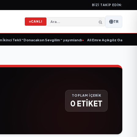
BIZI TAKIP EDIN:
TR
CANLI
İkinci Tekli “Donacaksın Sevgilim “ yayımlandı
•
Ali Emre Açıkgöz Galimidi, Esk
TOPLAM İÇERİK
0 ETİKET