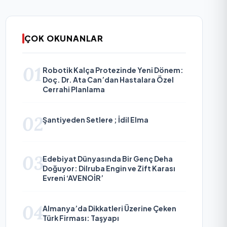
ÇOK OKUNANLAR
01
Robotik Kalça Protezinde Yeni Dönem:
Doç. Dr. Ata Can’dan Hastalara Özel
Cerrahi Planlama
02
Şantiyeden Setlere ; İdil Elma
03
Edebiyat Dünyasında Bir Genç Deha
Doğuyor: Dilruba Engin ve Zift Karası
Evreni ‘AVENOİR’
04
Almanya’da Dikkatleri Üzerine Çeken
Türk Firması: Taşyapı