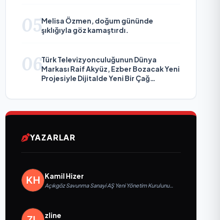
05
Melisa Özmen, doğum gününde
şıklığıyla göz kamaştırdı.
06
Türk Televizyonculuğunun Dünya
Markası Raif Akyüz, Ezber Bozacak Yeni
Projesiyle Dijitalde Yeni Bir Çağ
Başlatmaya Hazırlanıyor
YAZARLAR
Kamil Hizer
Açıkgöz Savunma Sanayi AŞ Yeni Yönetim Kurulunu
Açıkladı ve Savunma Sanayinde Küresel Vizyon
Vurgusu
zline