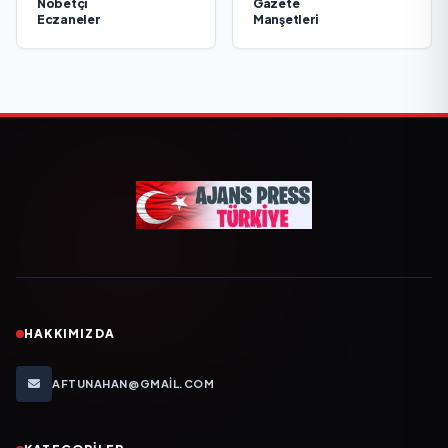
Nöbetçi
Gazete
Eczaneler
Manşetleri
HAKKIMIZDA
AFTUNAHAN@GMAIL.COM