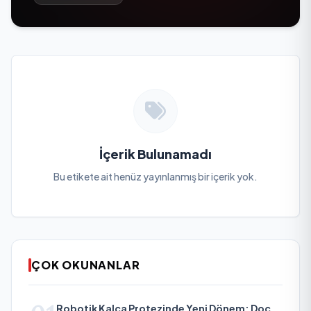
İçerik Bulunamadı
Bu etikete ait henüz yayınlanmış bir içerik yok.
ÇOK OKUNANLAR
Robotik Kalça Protezinde Yeni Dönem: Doç.