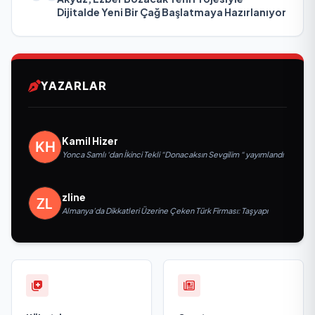
Dijitalde Yeni Bir Çağ Başlatmaya Hazırlanıyor
YAZARLAR
Kamil Hizer
Yonca Samlı ‘dan İkinci Tekli “Donacaksın Sevgilim “ yayımlandı
zline
Almanya’da Dikkatleri Üzerine Çeken Türk Firması: Taşyapı