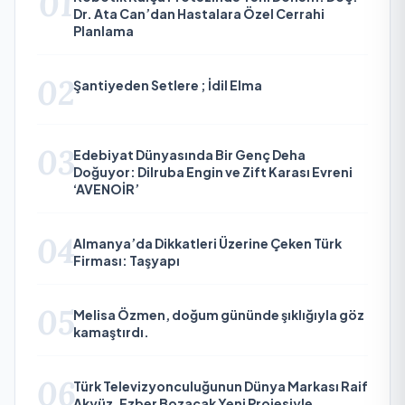
01
Dr. Ata Can’dan Hastalara Özel Cerrahi
Planlama
02
Şantiyeden Setlere ; İdil Elma
03
Edebiyat Dünyasında Bir Genç Deha
Doğuyor: Dilruba Engin ve Zift Karası Evreni
‘AVENOİR’
04
Almanya’da Dikkatleri Üzerine Çeken Türk
Firması: Taşyapı
05
Melisa Özmen, doğum gününde şıklığıyla göz
kamaştırdı.
06
Türk Televizyonculuğunun Dünya Markası Raif
Akyüz, Ezber Bozacak Yeni Projesiyle