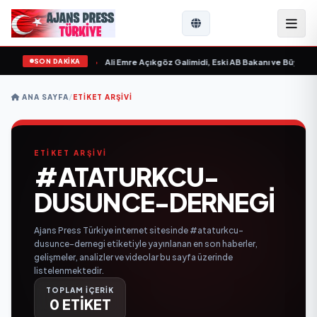
SON DAKİKA
 Sevgilim “ yayımlandı
•
Ali Emre Açıkgöz Galimidi, Eski AB Bakanı ve Büyükelçi
ANA SAYFA
/
ETIKET ARŞIVI
ETİKET ARŞİVİ
#ATATURKCU-
DUSUNCE-DERNEGI
Ajans Press Türkiye internet sitesinde #ataturkcu-
dusunce-dernegi etiketiyle yayınlanan en son haberler,
gelişmeler, analizler ve videolar bu sayfa üzerinde
listelenmektedir.
TOPLAM İÇERİK
0 ETİKET