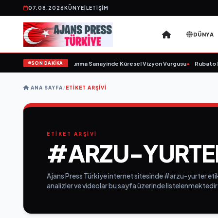
07.08.2026
KÜNYE
İLETIŞIM
DÜNYA
SON DAKİKA
 Kurulunu Açıkladı ve Savunma Sanayinde Küresel Vizyon Vurgusu
•
Rubato Ko
ANA SAYFA
/
ETIKET ARŞIVI
ETİKET ARŞİVİ
#ARZU-YURTE
Ajans Press Türkiye internet sitesinde #arzu-yurter etik
analizler ve videolar bu sayfa üzerinde listelenmektedir