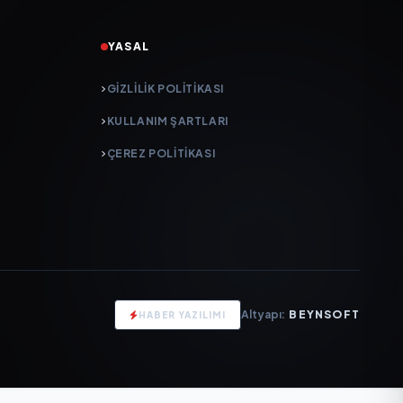
YASAL
GIZLILIK POLITIKASI
KULLANIM ŞARTLARI
ÇEREZ POLITIKASI
Altyapı:
BEYNSOFT
HABER YAZILIMI