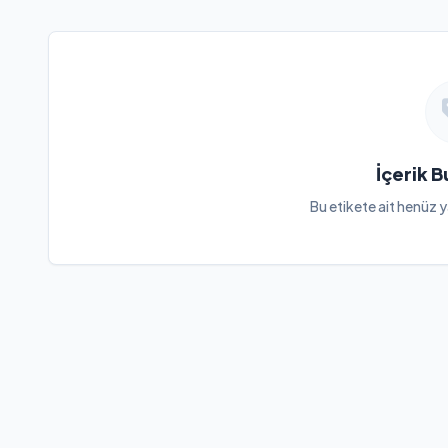
İçerik 
Bu etikete ait henüz y