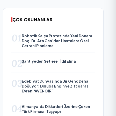
ÇOK OKUNANLAR
01
Robotik Kalça Protezinde Yeni Dönem:
Doç. Dr. Ata Can’dan Hastalara Özel
Cerrahi Planlama
02
Şantiyeden Setlere ; İdil Elma
03
Edebiyat Dünyasında Bir Genç Deha
Doğuyor: Dilruba Engin ve Zift Karası
Evreni ‘AVENOİR’
04
Almanya’da Dikkatleri Üzerine Çeken
Türk Firması: Taşyapı