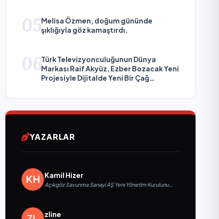
05
Melisa Özmen, doğum gününde
şıklığıyla göz kamaştırdı.
06
Türk Televizyonculuğunun Dünya
Markası Raif Akyüz, Ezber Bozacak Yeni
Projesiyle Dijitalde Yeni Bir Çağ
Başlatmaya Hazırlanıyor
YAZARLAR
Kamil Hizer
Açıkgöz Savunma Sanayi AŞ Yeni Yönetim Kurulunu
Açıkladı ve Savunma Sanayinde Küresel Vizyon
Vurgusu
zline