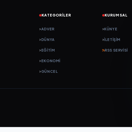
KATEGORILER
KURUMSAL
ADVER
KÜNYE
DÜNYA
İLETIŞIM
EĞİTİM
RSS SERVISI
EKONOMİ
GÜNCEL