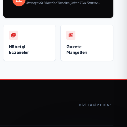
Almanya’da Dikkatleri Üzerine Çeken Türk Firması:
Taşyapı
Nöbetçi
Gazete
Eczaneler
Manşetleri
BIZI TAKIP EDIN: