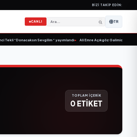
BIZI TAKIP EDIN:
TR
CANLI
i Tekli “Donacaksın Sevgilim “ yayımlandı
•
Ali Emre Açıkgöz Galimidi, Eski AB
TOPLAM İÇERİK
0 ETİKET