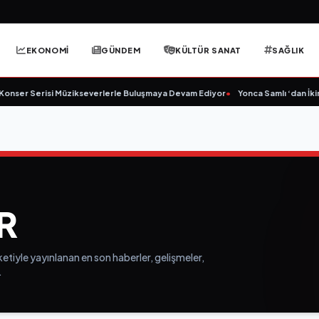
EKONOMİ
GÜNDEM
KÜLTÜR SANAT
SAĞLIK
nser Serisi Müzikseverlerle Buluşmaya Devam Ediyor
•
Yonca Samlı ‘dan İkinc
R
etiyle yayınlanan en son haberler, gelişmeler,
.