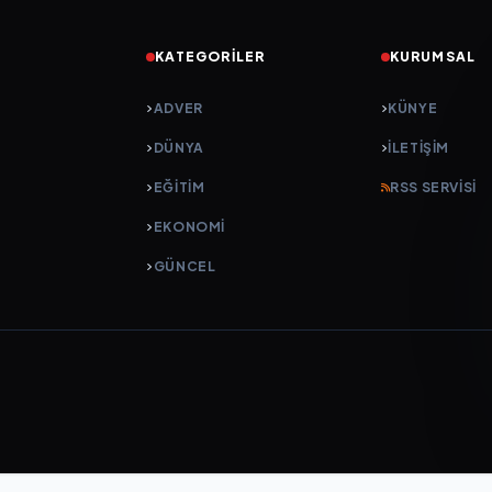
KATEGORILER
KURUMSAL
ADVER
KÜNYE
DÜNYA
İLETIŞIM
EĞİTİM
RSS SERVISI
EKONOMİ
GÜNCEL