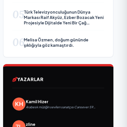
05
Türk Televizyonculuğunun Dünya
Markası Raif Akyüz, Ezber Bozacak Yeni
Projesiyle Dijitalde Yeni Bir Çağ
Başlatmaya Hazırlanıyor
06
Melisa Özmen, doğum gününde
şıklığıyla göz kamaştırdı.
YAZARLAR
Kamil Hizer
Arabesk müziğin sevilen sanatçısı Cansever 59
yaşında yaşamını yitirdi
zline