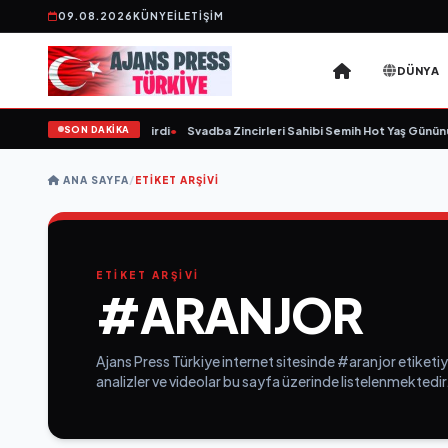
09.08.2026
KÜNYE
İLETIŞIM
DÜNYA
SON DAKİKA
 59 yaşında yaşamını yitirdi
•
Svadba Zincirleri Sahibi Semih Hot Yaş Gününü S
ANA SAYFA
/
ETIKET ARŞIVI
ETİKET ARŞİVİ
#ARANJOR
Ajans Press Türkiye internet sitesinde #aranjor etiketiy
analizler ve videolar bu sayfa üzerinde listelenmektedir