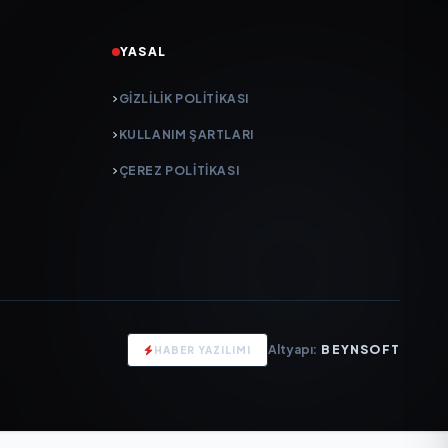
YASAL
GIZLILIK POLITIKASI
KULLANIM ŞARTLARI
ÇEREZ POLITIKASI
Altyapı:
BEYNSOFT
HABER YAZILIMI