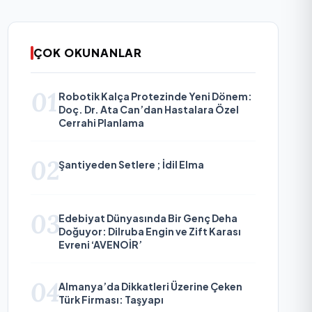
ÇOK OKUNANLAR
01
Robotik Kalça Protezinde Yeni Dönem:
Doç. Dr. Ata Can’dan Hastalara Özel
Cerrahi Planlama
02
Şantiyeden Setlere ; İdil Elma
03
Edebiyat Dünyasında Bir Genç Deha
Doğuyor: Dilruba Engin ve Zift Karası
Evreni ‘AVENOİR’
04
Almanya’da Dikkatleri Üzerine Çeken
Türk Firması: Taşyapı