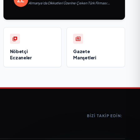
Almanya’da Dikkatleri Üzerine Çeken Türk Firması:
Taşyapı
Nöbetçi
Gazete
Eczaneler
Manşetleri
BIZI TAKIP EDIN: