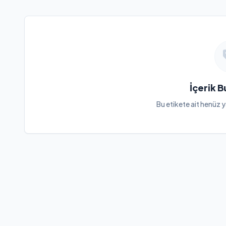
İçerik 
Bu etikete ait henüz y