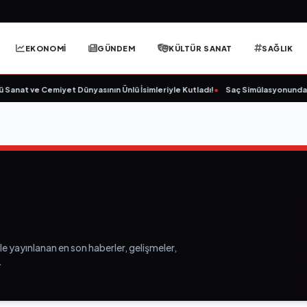
EKONOMİ
GÜNDEM
KÜLTÜR SANAT
SAĞLIK
anat ve Cemiyet Dünyasının Ünlü İsimleriyle Kutladı!
•
Saç Simülasyonunda (SM
le yayınlanan en son haberler, gelişmeler,
.