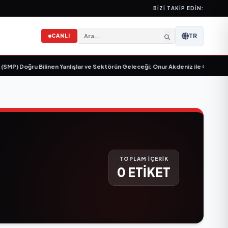
BIZI TAKIP EDIN:
TR
CANLI
P) Doğru Bilinen Yanlışlar ve Sektörün Geleceği: Onur Akdeniz ile Özel Röpo
TOPLAM İÇERİK
0 ETİKET