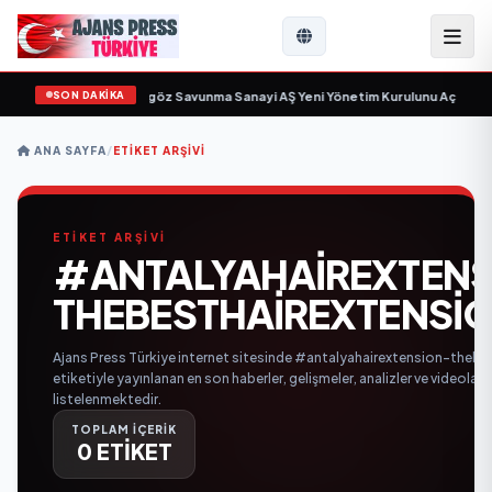
SON DAKİKA
için gün sayıyor
•
Açıkgöz Savunma Sanayi AŞ Yeni Yönetim Kurulunu Açıkladı
ANA SAYFA
/
ETIKET ARŞIVI
ETİKET ARŞİVİ
#ANTALYAHAIREXTENS
THEBESTHAIREXTENSI
Ajans Press Türkiye internet sitesinde #antalyahairextension-theb
etiketiyle yayınlanan en son haberler, gelişmeler, analizler ve videolar
listelenmektedir.
TOPLAM İÇERİK
0 ETİKET