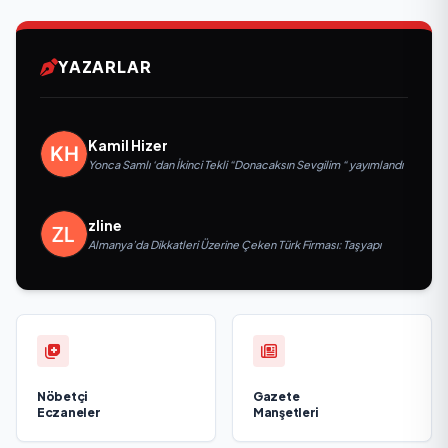
YAZARLAR
Kamil Hizer
Yonca Samlı ‘dan İkinci Tekli “Donacaksın Sevgilim “ yayımlandı
zline
Almanya’da Dikkatleri Üzerine Çeken Türk Firması: Taşyapı
Nöbetçi
Gazete
Eczaneler
Manşetleri