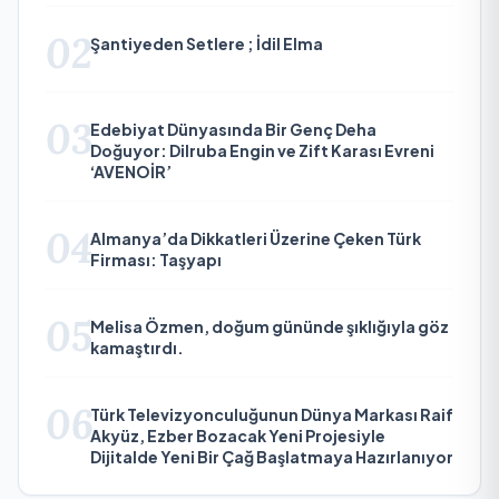
02
Şantiyeden Setlere ; İdil Elma
03
Edebiyat Dünyasında Bir Genç Deha
Doğuyor: Dilruba Engin ve Zift Karası Evreni
‘AVENOİR’
04
Almanya’da Dikkatleri Üzerine Çeken Türk
Firması: Taşyapı
05
Melisa Özmen, doğum gününde şıklığıyla göz
kamaştırdı.
06
Türk Televizyonculuğunun Dünya Markası Raif
Akyüz, Ezber Bozacak Yeni Projesiyle
Dijitalde Yeni Bir Çağ Başlatmaya Hazırlanıyor