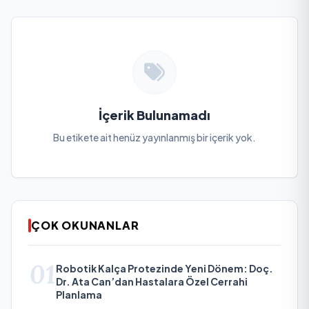
İçerik Bulunamadı
Bu etikete ait henüz yayınlanmış bir içerik yok.
ÇOK OKUNANLAR
01
Robotik Kalça Protezinde Yeni Dönem: Doç.
Dr. Ata Can’dan Hastalara Özel Cerrahi
Planlama