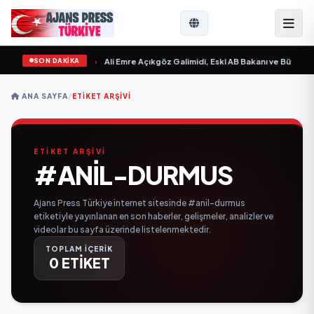
SON DAKİKA
 Sevgilim “ yayımlandı
•
Ali Emre Açıkgöz Galimidi, Eski AB Bakanı ve Büyükelç
ANA SAYFA
/
ETIKET ARŞIVI
ETİKET ARŞİVİ
#ANIL-DURMUS
Ajans Press Türkiye internet sitesinde #anil-durmus
etiketiyle yayınlanan en son haberler, gelişmeler, analizler ve
videolar bu sayfa üzerinde listelenmektedir.
TOPLAM İÇERİK
0 ETİKET