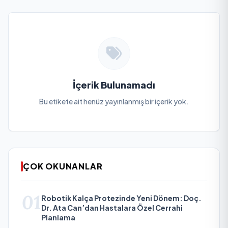
İçerik Bulunamadı
Bu etikete ait henüz yayınlanmış bir içerik yok.
ÇOK OKUNANLAR
01
Robotik Kalça Protezinde Yeni Dönem: Doç.
Dr. Ata Can’dan Hastalara Özel Cerrahi
Planlama