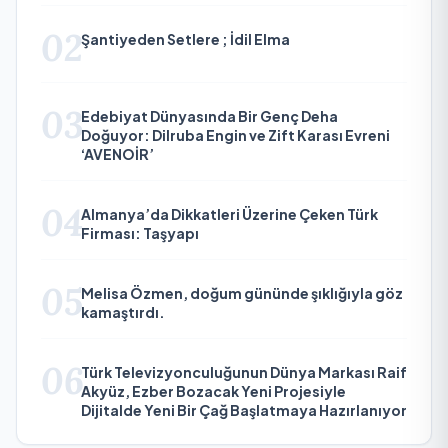
02
Şantiyeden Setlere ; İdil Elma
03
Edebiyat Dünyasında Bir Genç Deha
Doğuyor: Dilruba Engin ve Zift Karası Evreni
‘AVENOİR’
04
Almanya’da Dikkatleri Üzerine Çeken Türk
Firması: Taşyapı
05
Melisa Özmen, doğum gününde şıklığıyla göz
kamaştırdı.
06
Türk Televizyonculuğunun Dünya Markası Raif
Akyüz, Ezber Bozacak Yeni Projesiyle
Dijitalde Yeni Bir Çağ Başlatmaya Hazırlanıyor