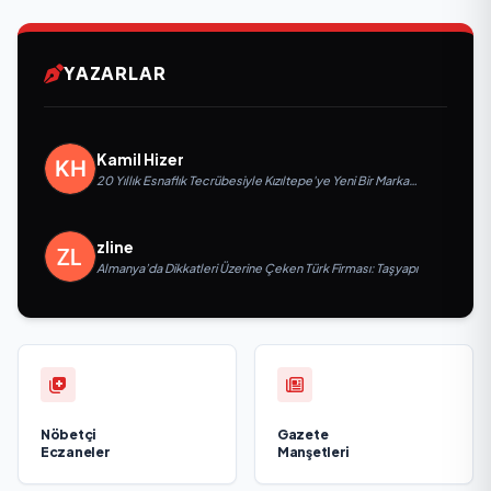
YAZARLAR
Kamil Hizer
20 Yıllık Esnaflık Tecrübesiyle Kızıltepe'ye Yeni Bir Marka
Kazandırdı
zline
Almanya’da Dikkatleri Üzerine Çeken Türk Firması: Taşyapı
Nöbetçi
Gazete
Eczaneler
Manşetleri