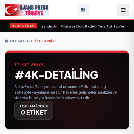
SON DAKİKA
tepe'ye Yeni Bir Marka Kazandırdı
•
M Lisa ve Dolu Kadehi Ters Tut’tan Yeni İş Bir
ANA SAYFA
/
ETIKET ARŞIVI
ETİKET ARŞİVİ
#4K-DETAILING
Ajans Press Türkiye internet sitesinde #4k-detailing
etiketiyle yayınlanan en son haberler, gelişmeler, analizler ve
videolar bu sayfa üzerinde listelenmektedir.
TOPLAM İÇERİK
0 ETİKET