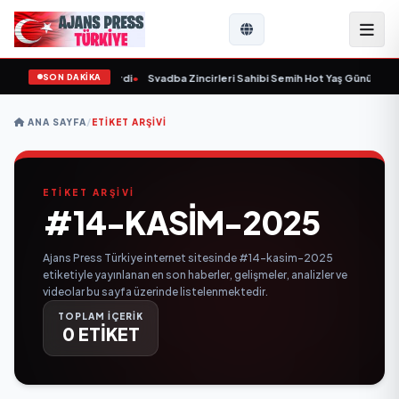
SON DAKİKA
 yaşında yaşamını yitirdi
•
Svadba Zincirleri Sahibi Semih Hot Yaş Gününü San
ANA SAYFA
/
ETIKET ARŞIVI
ETİKET ARŞİVİ
#14-KASIM-2025
Ajans Press Türkiye internet sitesinde #14-kasim-2025
etiketiyle yayınlanan en son haberler, gelişmeler, analizler ve
videolar bu sayfa üzerinde listelenmektedir.
TOPLAM İÇERİK
0 ETİKET