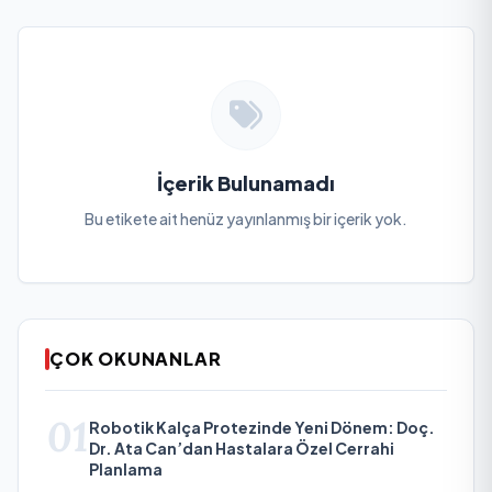
İçerik Bulunamadı
Bu etikete ait henüz yayınlanmış bir içerik yok.
ÇOK OKUNANLAR
01
Robotik Kalça Protezinde Yeni Dönem: Doç.
Dr. Ata Can’dan Hastalara Özel Cerrahi
Planlama