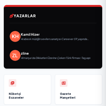
YAZARLAR
Kamil Hizer
Arabesk müziğin sevilen sanatçısı Cansever 59 yaşında
yaşamını yitirdi
zline
Almanya’da Dikkatleri Üzerine Çeken Türk Firması: Taşyapı
Nöbetçi
Gazete
Eczaneler
Manşetleri