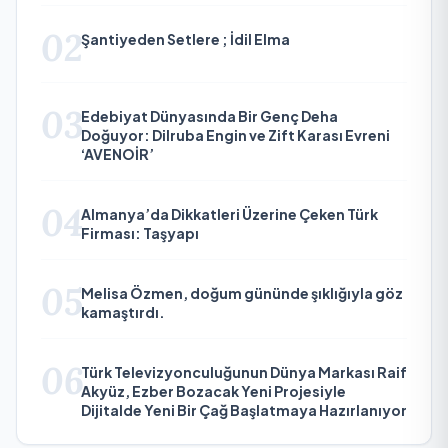
02
Şantiyeden Setlere ; İdil Elma
03
Edebiyat Dünyasında Bir Genç Deha
Doğuyor: Dilruba Engin ve Zift Karası Evreni
‘AVENOİR’
04
Almanya’da Dikkatleri Üzerine Çeken Türk
Firması: Taşyapı
05
Melisa Özmen, doğum gününde şıklığıyla göz
kamaştırdı.
06
Türk Televizyonculuğunun Dünya Markası Raif
Akyüz, Ezber Bozacak Yeni Projesiyle
Dijitalde Yeni Bir Çağ Başlatmaya Hazırlanıyor