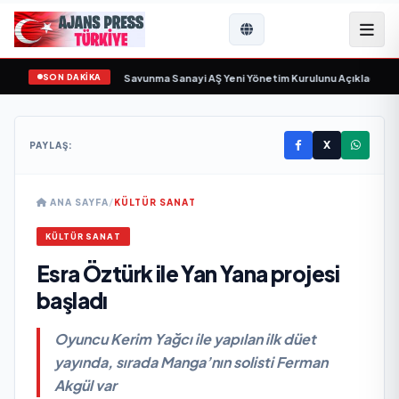
SON DAKİKA
ün sayıyor
•
Açıkgöz Savunma Sanayi AŞ Yeni Yönetim Kurulunu Açıkladı ve S
X
PAYLAŞ:
ANA SAYFA
/
KÜLTÜR SANAT
KÜLTÜR SANAT
Esra Öztürk ile Yan Yana projesi
başladı
Oyuncu Kerim Yağcı ile yapılan ilk düet
yayında, sırada Manga’nın solisti Ferman
Akgül var