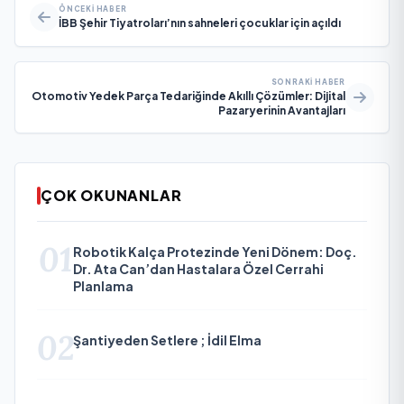
ÖNCEKI HABER
İBB Şehir Tiyatroları’nın sahneleri çocuklar için açıldı
SONRAKI HABER
Otomotiv Yedek Parça Tedariğinde Akıllı Çözümler: Dijital
Pazaryerinin Avantajları
ÇOK OKUNANLAR
01
Robotik Kalça Protezinde Yeni Dönem: Doç.
Dr. Ata Can’dan Hastalara Özel Cerrahi
Planlama
02
Şantiyeden Setlere ; İdil Elma