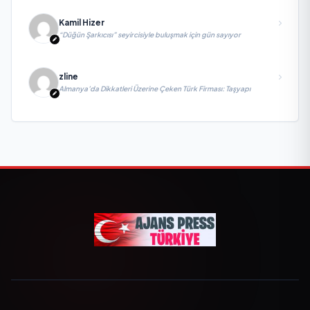
Kamil Hizer
“Düğün Şarkıcısı” seyircisiyle buluşmak için gün sayıyor
zline
Almanya’da Dikkatleri Üzerine Çeken Türk Firması: Taşyapı