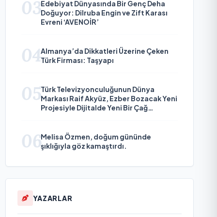
03
Edebiyat Dünyasında Bir Genç Deha
Doğuyor: Dilruba Engin ve Zift Karası
Evreni ‘AVENOİR’
04
Almanya’da Dikkatleri Üzerine Çeken
Türk Firması: Taşyapı
05
Türk Televizyonculuğunun Dünya
Markası Raif Akyüz, Ezber Bozacak Yeni
Projesiyle Dijitalde Yeni Bir Çağ
Başlatmaya Hazırlanıyor
06
Melisa Özmen, doğum gününde
şıklığıyla göz kamaştırdı.
YAZARLAR