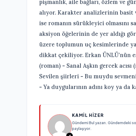
pişmanlık, aile bağları, özlem ve 
alıyor. Karakter analizlerinin basit
ise romanın sürükleyici olmasını sa
aksiyon öğelerinin de yer aldığı gö
üzere toplumun uç kesimlerinde ya
dikkat çekiliyor. Erkan ÜNLÜ’nün es
(roman) - Sanal Aşkın gercek acısı 
Sevilen şiirleri - Bu muydu sevmen
- Ya duygularının adını koy ya da k
KAMIL HIZER
Gündemi Bul yazarı. Gündemdeki son g
paylaşıyor.