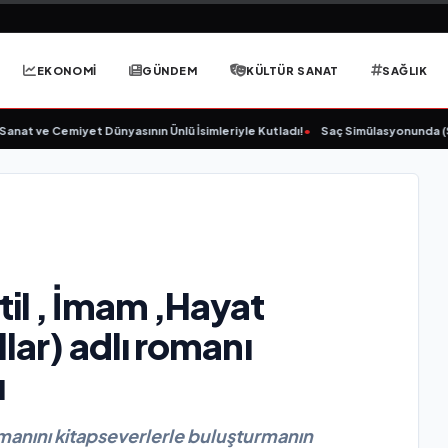
EKONOMİ
GÜNDEM
KÜLTÜR SANAT
SAĞLIK
 ve Cemiyet Dünyasının Ünlü İsimleriyle Kutladı!
•
Saç Simülasyonunda (SMP) 
il , İmam ,Hayat
lar) adlı romanı
ı
manını kitapseverlerle buluşturmanın