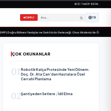
BIZI TAKIP EDIN:
TR
CANLI
Doğru Bilinen Yanlışlar ve Sektörün Geleceği: Onur Akdeniz ile Özel Röportaj
ÇOK OKUNANLAR
01
Robotik Kalça Protezinde Yeni Dönem:
Doç. Dr. Ata Can’dan Hastalara Özel
Cerrahi Planlama
02
Şantiyeden Setlere ; İdil Elma