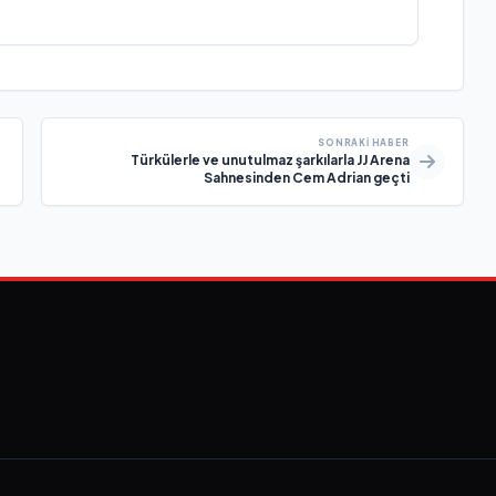
SONRAKI HABER
Türkülerle ve unutulmaz şarkılarla JJ Arena
Sahnesinden Cem Adrian geçti