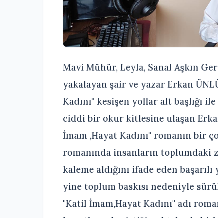
Mavi Mühür, Leyla, Sanal Aşkın Gerç
yakalayan şair ve yazar Erkan ÜNLÜ
Kadını" kesişen yollar alt başlığı i
ciddi bir okur kitlesine ulaşan Erk
İmam ,Hayat Kadını" romanın bir çok
romanında insanların toplumdaki zı
kaleme aldığını ifade eden başarı
yine toplum baskısı nedeniyle sürük
"Katil İmam,Hayat Kadını" adı roma