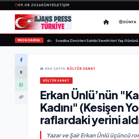
09.08.2026
KÜNYE
İLETIŞIM
DÜNYA
SON DAKİKA
yaşında yaşamını yitirdi
•
Svadba Zincirleri Sahibi Semih Hot Yaş Gününü Sanat
ANA SAYFA
/
KÜLTÜR SANAT
X
KÜLTÜR SANAT
Erkan Ünlü’nün "Kat
Kadını" (Kesişen Yol
raflardaki yerini ald
Yazar ve Şair Erkan Ünlü üçüncü ro