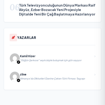
06
Türk Televizyonculuğunun Dünya Markası Raif
Akyüz, Ezber Bozacak Yeni Projesiyle
Dijitalde Yeni Bir Çağ Başlatmaya Hazırlanıyor
YAZARLAR
Kamil Hizer
“Düğün Şarkıcısı” seyircisiyle buluşmak için gün sayıyor
zline
Almanya’da Dikkatleri Üzerine Çeken Türk Firması: Taşyapı