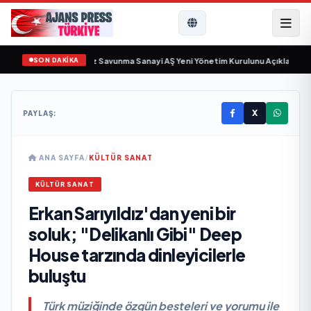
SON DAKİKA
gün sayıyor
•
Açıkgöz Savunma Sanayi AŞ Yeni Yönetim Kurulunu Açıkladı ve 
X
PAYLAŞ:
ANA SAYFA
/
KÜLTÜR SANAT
KÜLTÜR SANAT
Erkan Sarıyıldız'dan yeni bir
soluk; "Delikanlı Gibi" Deep
House tarzında dinleyicilerle
buluştu
Türk müziğinde özgün besteleri ve yorumu ile