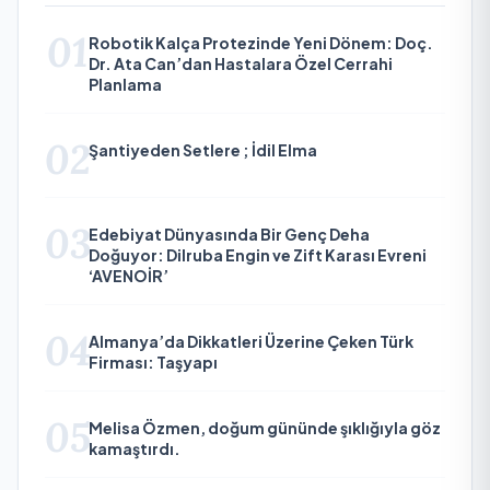
01
Robotik Kalça Protezinde Yeni Dönem: Doç.
Dr. Ata Can’dan Hastalara Özel Cerrahi
Planlama
02
Şantiyeden Setlere ; İdil Elma
03
Edebiyat Dünyasında Bir Genç Deha
Doğuyor: Dilruba Engin ve Zift Karası Evreni
‘AVENOİR’
04
Almanya’da Dikkatleri Üzerine Çeken Türk
Firması: Taşyapı
05
Melisa Özmen, doğum gününde şıklığıyla göz
kamaştırdı.