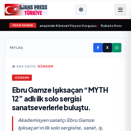
SON DAKİKA
ladı ve Savunma Sanayinde Küresel Vizyon Vurgusu
•
Rubato Konser Serisi M
X
PAYLAŞ:
ANA SAYFA
/
GÜNDEM
GÜNDEM
Ebru Gamze Işıksaçan “MYTH
12” adlı ilk solo sergisi
sanatseverlerle buluştu.
Akademisyen sanatçı Ebru Gamze
Işıksaçan'ın ilk solo sergisine, sanat, iş,