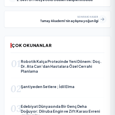
SONRAKI HABER
Tamay Akademi’nin açılışına yoğun ilgi
ÇOK OKUNANLAR
01
Robotik Kalça Protezinde Yeni Dönem: Doç.
Dr. Ata Can’dan Hastalara Özel Cerrahi
Planlama
02
Şantiyeden Setlere ; İdil Elma
03
Edebiyat Dünyasında Bir Genç Deha
Doğuyor: Dilruba Engin ve Zift Karası Evreni