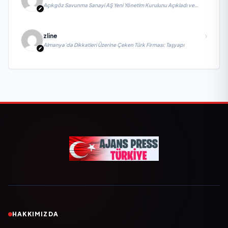
Açıkgöz Savunma Sanayi AŞ Yeni Yönetim Kurulunu Açıkladı ve
Savunma Sanayinde Küresel Vizyon Vurgusu
zline
Almanya’da Dikkatleri Üzerine Çeken Türk Firması: Taşyapı
HAKKIMIZDA