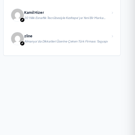
Kamil Hizer
20 Yıllık Esnaflık Tecrübesiyle Kızıltepe'ye Yeni Bir Marka
Kazandırdı
zline
Almanya’da Dikkatleri Üzerine Çeken Türk Firması: Taşyapı