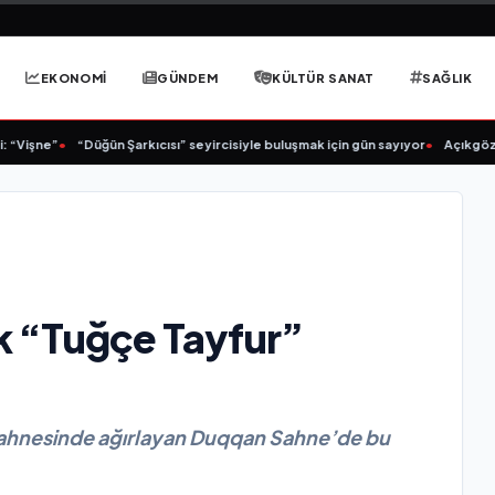
EKONOMİ
GÜNDEM
KÜLTÜR SANAT
SAĞLIK
şne”
•
“Düğün Şarkıcısı” seyircisiyle buluşmak için gün sayıyor
•
Açıkgöz Savu
 “Tuğçe Tayfur”
i sahnesinde ağırlayan Duqqan Sahne’de bu