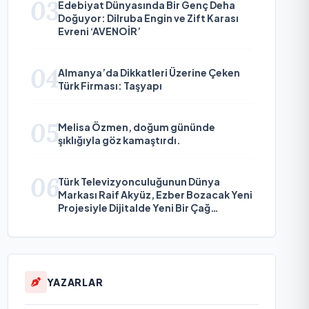
03
Edebiyat Dünyasında Bir Genç Deha
Doğuyor: Dilruba Engin ve Zift Karası
Evreni ‘AVENOİR’
04
Almanya’da Dikkatleri Üzerine Çeken
Türk Firması: Taşyapı
05
Melisa Özmen, doğum gününde
şıklığıyla göz kamaştırdı.
06
Türk Televizyonculuğunun Dünya
Markası Raif Akyüz, Ezber Bozacak Yeni
Projesiyle Dijitalde Yeni Bir Çağ
Başlatmaya Hazırlanıyor
YAZARLAR