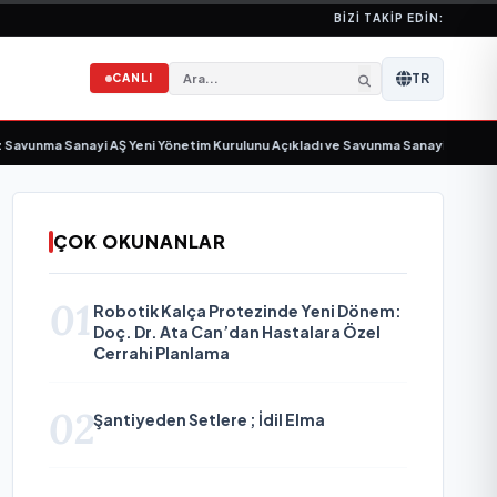
BIZI TAKIP EDIN:
TR
CANLI
nma Sanayi AŞ Yeni Yönetim Kurulunu Açıkladı ve Savunma Sanayinde Küresel 
ÇOK OKUNANLAR
01
Robotik Kalça Protezinde Yeni Dönem:
Doç. Dr. Ata Can’dan Hastalara Özel
Cerrahi Planlama
02
Şantiyeden Setlere ; İdil Elma