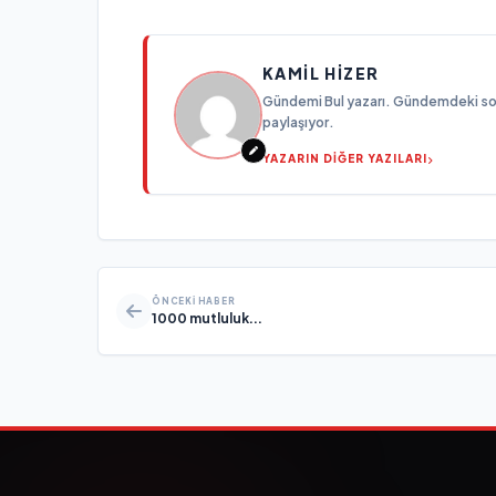
KAMIL HIZER
Gündemi Bul yazarı. Gündemdeki son g
paylaşıyor.
YAZARIN DİĞER YAZILARI
ÖNCEKI HABER
1000 mutluluk...