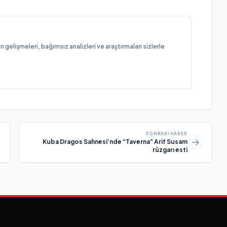
elişmeleri, bağımsız analizleri ve araştırmaları sizlerle
SONRAKI HABER
Kuba Dragos Sahnesi’nde “Taverna” Arif Susam
rüzgarı esti