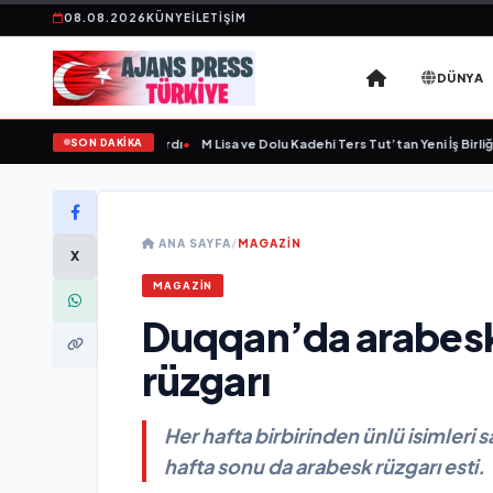
08.08.2026
KÜNYE
İLETIŞIM
DÜNYA
SON DAKİKA
eni Bir Marka Kazandırdı
•
M Lisa ve Dolu Kadehi Ters Tut’tan Yeni İş Birliği: “Vi
ANA SAYFA
/
MAGAZİN
X
MAGAZİN
Duqqan’da arabesk
rüzgarı
Her hafta birbirinden ünlü isimler
hafta sonu da arabesk rüzgarı esti.