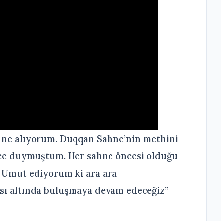
ahne alıyorum. Duqqan Sahne’nin methini
ce duymuştum. Her sahne öncesi olduğu
u. Umut ediyorum ki ara ara
sı altında buluşmaya devam edeceğiz”