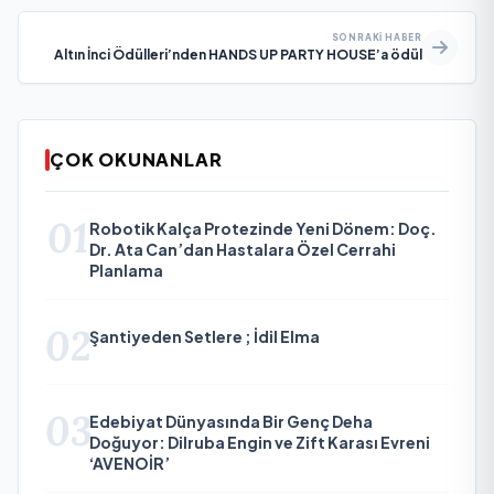
SONRAKI HABER
Altın İnci Ödülleri’nden HANDS UP PARTY HOUSE’a ödül
ÇOK OKUNANLAR
01
Robotik Kalça Protezinde Yeni Dönem: Doç.
Dr. Ata Can’dan Hastalara Özel Cerrahi
Planlama
02
Şantiyeden Setlere ; İdil Elma
03
Edebiyat Dünyasında Bir Genç Deha
Doğuyor: Dilruba Engin ve Zift Karası Evreni
‘AVENOİR’