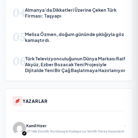
04
Almanya’da Dikkatleri Üzerine Çeken Türk
Firması: Taşyapı
05
Melisa Özmen, doğum gününde şıklığıyla göz
kamaştırdı.
06
Türk Televizyonculuğunun Dünya Markası Raif
Akyüz, Ezber Bozacak Yeni Projesiyle
Dijitalde Yeni Bir Çağ Başlatmaya Hazırlanıyor
YAZARLAR
Kamil Hizer
20 Yıllık Esnaflık Tecrübesiyle Kızıltepe'ye Yeni Bir Marka Kazandırdı