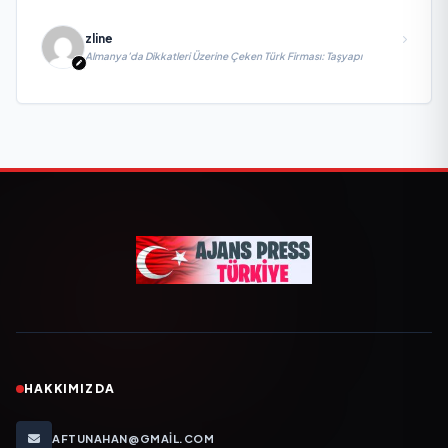
zline
Almanya’da Dikkatleri Üzerine Çeken Türk Firması: Taşyapı
HAKKIMIZDA
AFTUNAHAN@GMAIL.COM