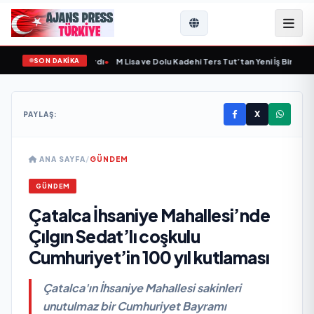
SON DAKİKA
ni Bir Marka Kazandırdı
•
M Lisa ve Dolu Kadehi Ters Tut’tan Yeni İş Birliği: “Viş
X
PAYLAŞ:
ANA SAYFA
/
GÜNDEM
GÜNDEM
Çatalca İhsaniye Mahallesi’nde
Çılgın Sedat’lı coşkulu
Cumhuriyet’in 100 yıl kutlaması
Çatalca'ın İhsaniye Mahallesi sakinleri
unutulmaz bir Cumhuriyet Bayramı