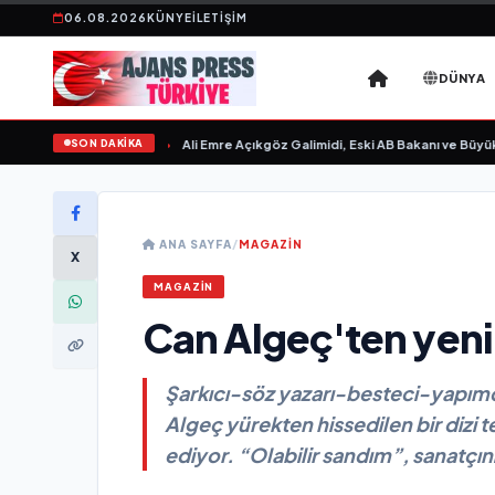
06.08.2026
KÜNYE
İLETIŞIM
DÜNYA
SON DAKİKA
ın Sevgilim “ yayımlandı
•
Ali Emre Açıkgöz Galimidi, Eski AB Bakanı ve Büyükel
ANA SAYFA
/
MAGAZİN
X
MAGAZİN
Can Algeç'ten yeni 
Şarkıcı-söz yazarı-besteci-yapımcı 
Algeç yürekten hissedilen bir dizi 
ediyor. “Olabilir sandım”, sanatçının