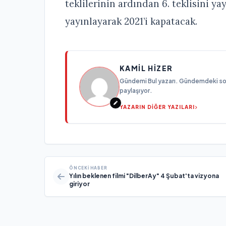
teklilerinin ardından 6. teklisini ya
yayınlayarak 2021’i kapatacak.
KAMIL HIZER
Gündemi Bul yazarı. Gündemdeki son g
paylaşıyor.
YAZARIN DİĞER YAZILARI
ÖNCEKI HABER
Yılın beklenen filmi "DilberAy" 4 Şubat'ta vizyona
giriyor