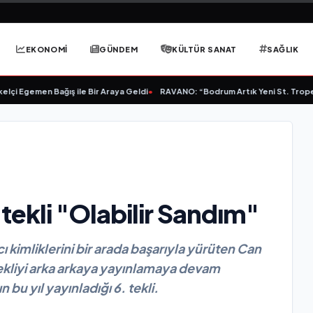
EKONOMİ
GÜNDEM
KÜLTÜR SANAT
SAĞLIK
çi Egemen Bağış ile Bir Araya Geldi
•
RAVANO: “Bodrum Artık Yeni St. Tropez D
tekli "Olabilir Sandım"
kimliklerini bir arada başarıyla yürüten Can
tekliyi arka arkaya yayınlamaya devam
 bu yıl yayınladığı 6. tekli.