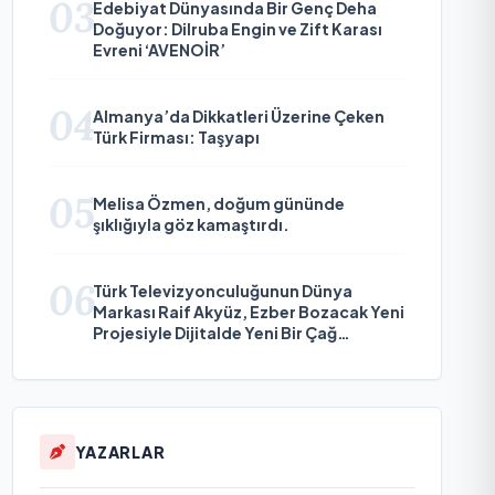
03
Edebiyat Dünyasında Bir Genç Deha
Doğuyor: Dilruba Engin ve Zift Karası
Evreni ‘AVENOİR’
04
Almanya’da Dikkatleri Üzerine Çeken
Türk Firması: Taşyapı
05
Melisa Özmen, doğum gününde
şıklığıyla göz kamaştırdı.
06
Türk Televizyonculuğunun Dünya
Markası Raif Akyüz, Ezber Bozacak Yeni
Projesiyle Dijitalde Yeni Bir Çağ
Başlatmaya Hazırlanıyor
YAZARLAR