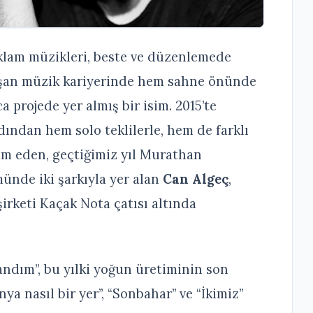
eklam müzikleri, beste ve düzenlemede
 aşan müzik kariyerinde hem sahne önünde
projede yer almış bir isim. 2015’te
dından hem solo teklilerle, hem de farklı
vam eden, geçtiğimiz yıl Murathan
ünde iki şarkıyla yer alan
Can Algeç
,
irketi Kaçak Nota çatısı altında
 sandım”, bu yılki yoğun üretiminin son
ünya nasıl bir yer”, “Sonbahar” ve “İkimiz”