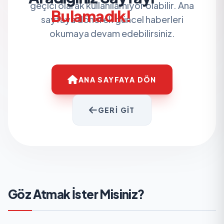
geçici olarak kullanılamıyor olabilir. Ana
Bulamadık!
sayfaya dönerek güncel haberleri
okumaya devam edebilirsiniz.
ANA SAYFAYA DÖN
GERI GIT
Göz Atmak İster Misiniz?