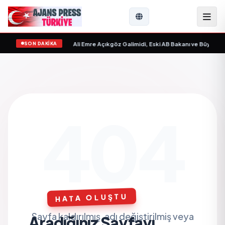
SON DAKİKA
Sevgilim “ yayımlandı
•
Ali Emre Açıkgöz Galimidi, Eski AB Bakanı ve Büyükelçi 
404
HATA OLUŞTU
Sayfa kaldırılmış, adı değiştirilmiş veya
Aradığınız Sayfayı