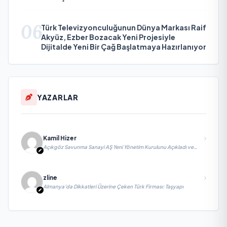
06
Türk Televizyonculuğunun Dünya Markası Raif
Akyüz, Ezber Bozacak Yeni Projesiyle
Dijitalde Yeni Bir Çağ Başlatmaya Hazırlanıyor
YAZARLAR
Kamil Hizer
Açıkgöz Savunma Sanayi AŞ Yeni Yönetim Kurulunu Açıkladı ve
Savunma Sanayinde Küresel Vizyon Vurgusu
zline
Almanya’da Dikkatleri Üzerine Çeken Türk Firması: Taşyapı