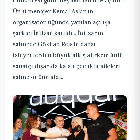
Cumartesi günü Beylikdüzü'nde açıldı...
Ünlü menajer Kemal Aslan'ın
organizatörlüğünde yapılan açılışa
şarkıcı İntizar katıldı... İntizar'ın
sahnede Gökhan Reis'le dansı
izleyenlerden büyük alkış alırken; ünlü
sanatçı dışarıda kalan çocuklu aileleri
sahne önüne aldı..