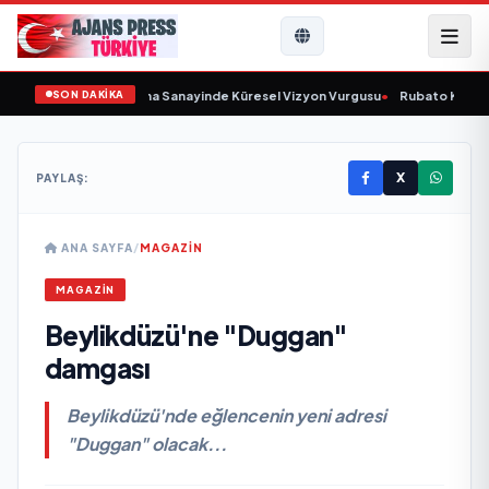
SON DAKİKA
nu Açıkladı ve Savunma Sanayinde Küresel Vizyon Vurgusu
•
Rubato Konser S
X
PAYLAŞ:
ANA SAYFA
/
MAGAZİN
MAGAZİN
Beylikdüzü'ne "Duggan"
damgası
Beylikdüzü'nde eğlencenin yeni adresi
"Duggan" olacak...