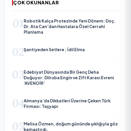
ÇOK OKUNANLAR
01
Robotik Kalça Protezinde Yeni Dönem: Doç.
Dr. Ata Can’dan Hastalara Özel Cerrahi
Planlama
02
Şantiyeden Setlere ; İdil Elma
03
Edebiyat Dünyasında Bir Genç Deha
Doğuyor: Dilruba Engin ve Zift Karası Evreni
‘AVENOİR’
04
Almanya’da Dikkatleri Üzerine Çeken Türk
Firması: Taşyapı
05
Melisa Özmen, doğum gününde şıklığıyla göz
kamaştırdı.