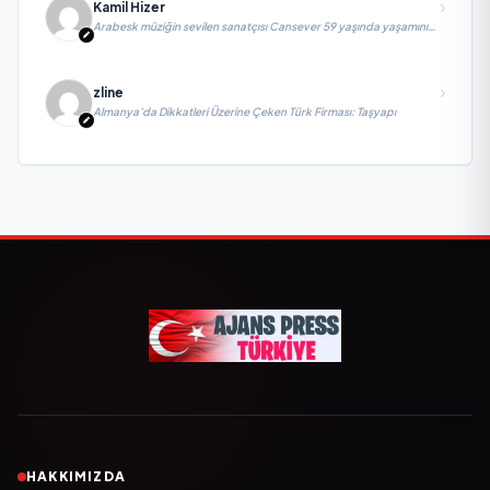
Kamil Hizer
Arabesk müziğin sevilen sanatçısı Cansever 59 yaşında yaşamını
yitirdi
zline
Almanya’da Dikkatleri Üzerine Çeken Türk Firması: Taşyapı
HAKKIMIZDA