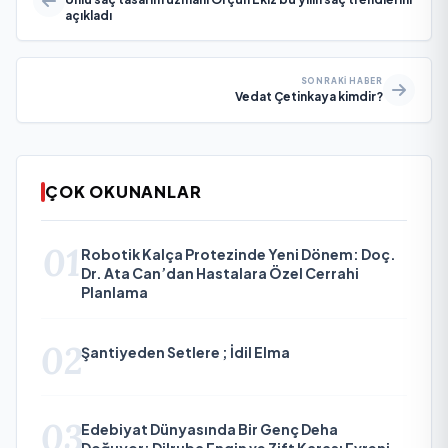
açıkladı
SONRAKI HABER
Vedat Çetinkaya kimdir?
ÇOK OKUNANLAR
01
Robotik Kalça Protezinde Yeni Dönem: Doç.
Dr. Ata Can’dan Hastalara Özel Cerrahi
Planlama
02
Şantiyeden Setlere ; İdil Elma
03
Edebiyat Dünyasında Bir Genç Deha
Doğuyor: Dilruba Engin ve Zift Karası Evreni