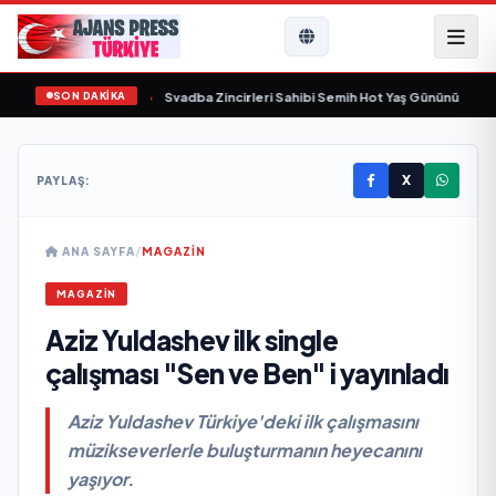
SON DAKİKA
nda yaşamını yitirdi
•
Svadba Zincirleri Sahibi Semih Hot Yaş Gününü Sanat ve 
X
PAYLAŞ:
ANA SAYFA
/
MAGAZİN
MAGAZİN
Aziz Yuldashev ilk single
çalışması "Sen ve Ben" i yayınladı
Aziz Yuldashev Türkiye'deki ilk çalışmasını
müzikseverlerle buluşturmanın heyecanını
yaşıyor.