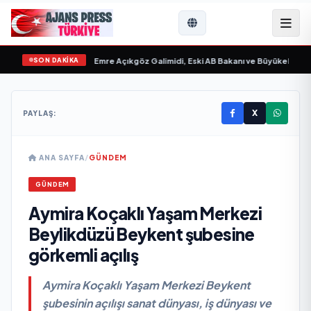
SON DAKİKA
m “ yayımlandı
•
Ali Emre Açıkgöz Galimidi, Eski AB Bakanı ve Büyükelçi Egemen 
X
PAYLAŞ:
ANA SAYFA
/
GÜNDEM
GÜNDEM
Aymira Koçaklı Yaşam Merkezi
Beylikdüzü Beykent şubesine
görkemli açılış
Aymira Koçaklı Yaşam Merkezi Beykent
şubesinin açılışı sanat dünyası, iş dünyası ve