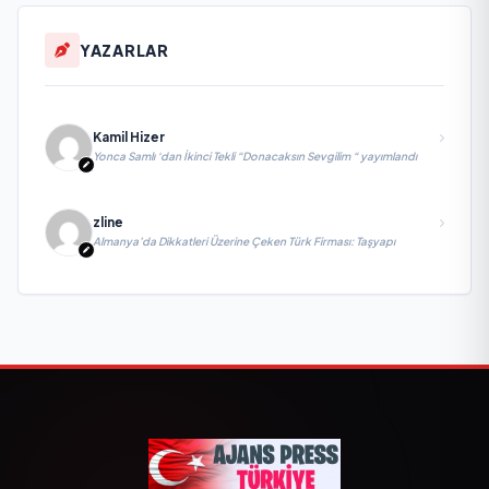
YAZARLAR
Kamil Hizer
Yonca Samlı ‘dan İkinci Tekli “Donacaksın Sevgilim “ yayımlandı
zline
Almanya’da Dikkatleri Üzerine Çeken Türk Firması: Taşyapı