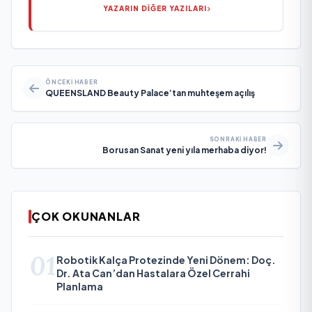
YAZARIN DİĞER YAZILARI
ÖNCEKI HABER
QUEENSLAND Beauty Palace’tan muhteşem açılış
SONRAKI HABER
Borusan Sanat yeni yıla merhaba diyor!
ÇOK OKUNANLAR
01
Robotik Kalça Protezinde Yeni Dönem: Doç.
Dr. Ata Can’dan Hastalara Özel Cerrahi
Planlama