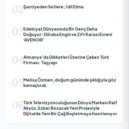
02
Şantiyeden Setlere ; İdil Elma
03
Edebiyat Dünyasında Bir Genç Deha
Doğuyor: Dilruba Engin ve Zift Karası Evreni
‘AVENOİR’
04
Almanya’da Dikkatleri Üzerine Çeken Türk
Firması: Taşyapı
05
Melisa Özmen, doğum gününde şıklığıyla göz
kamaştırdı.
06
Türk Televizyonculuğunun Dünya Markası Raif
Akyüz, Ezber Bozacak Yeni Projesiyle
Dijitalde Yeni Bir Çağ Başlatmaya Hazırlanıyor