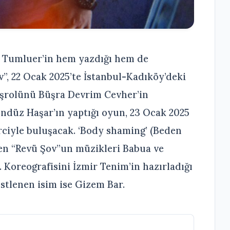
 Tumluer’in hem yazdığı hem de
”, 22 Ocak 2025’te İstanbul-Kadıköy’deki
şrolünü Büşra Devrim Cevher’in
ündüz Haşar’ın yaptığı oyun, 23 Ocak 2025
rciyle buluşacak. ‘Body shaming’ (Beden
en “Revü Şov”un müzikleri Babua ve
 Koreografisini İzmir Tenim’in hazırladığı
tlenen isim ise Gizem Bar.