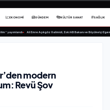
EKONOMİ
GÜNDEM
KÜLTÜR SANAT
SAĞLIK
yayımlandı
•
Ali Emre Açıkgöz Galimidi, Eski AB Bakanı ve Büyükelçi Egemen Bağı
er’den modern
um: Revü Şov