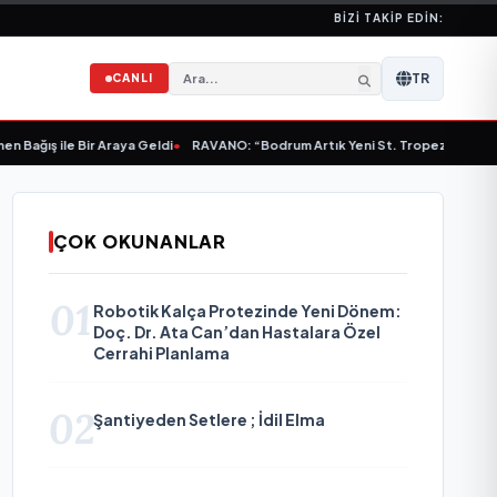
BIZI TAKIP EDIN:
TR
CANLI
ş ile Bir Araya Geldi
•
RAVANO: “Bodrum Artık Yeni St. Tropez Değil, Kendi B
ÇOK OKUNANLAR
01
Robotik Kalça Protezinde Yeni Dönem:
Doç. Dr. Ata Can’dan Hastalara Özel
Cerrahi Planlama
02
Şantiyeden Setlere ; İdil Elma