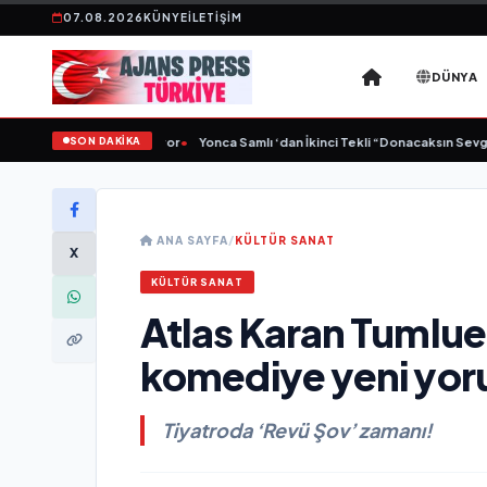
07.08.2026
KÜNYE
İLETIŞIM
DÜNYA
SON DAKİKA
uluşmaya Devam Ediyor
•
Yonca Samlı ‘dan İkinci Tekli “Donacaksın Sevgilim “ 
ANA SAYFA
/
KÜLTÜR SANAT
X
KÜLTÜR SANAT
Atlas Karan Tumlu
komediye yeni yor
Tiyatroda ‘Revü Şov’ zamanı!