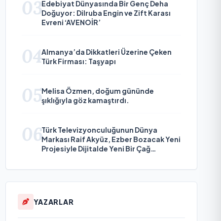
03
Edebiyat Dünyasında Bir Genç Deha
Doğuyor: Dilruba Engin ve Zift Karası
Evreni ‘AVENOİR’
04
Almanya’da Dikkatleri Üzerine Çeken
Türk Firması: Taşyapı
05
Melisa Özmen, doğum gününde
şıklığıyla göz kamaştırdı.
06
Türk Televizyonculuğunun Dünya
Markası Raif Akyüz, Ezber Bozacak Yeni
Projesiyle Dijitalde Yeni Bir Çağ
Başlatmaya Hazırlanıyor
YAZARLAR