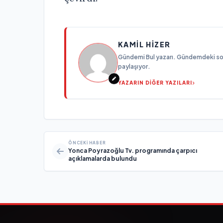
KAMIL HIZER
Gündemi Bul yazarı. Gündemdeki son g
paylaşıyor.
YAZARIN DİĞER YAZILARI
ÖNCEKI HABER
Yonca Poyrazoğlu Tv. programında çarpıcı
açıklamalarda bulundu