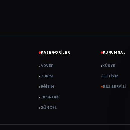
KATEGORILER
KURUMSAL
ADVER
KÜNYE
DÜNYA
İLETIŞIM
EĞİTİM
RSS SERVISI
EKONOMİ
GÜNCEL