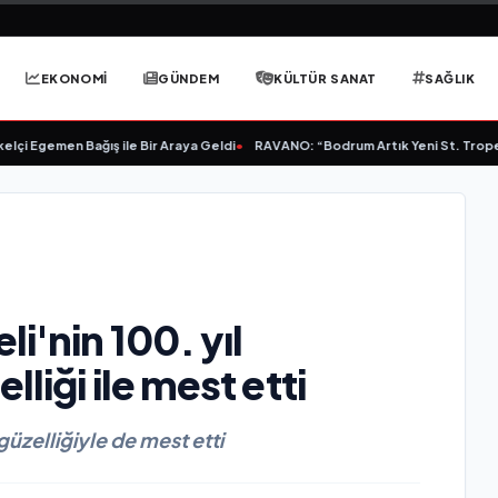
EKONOMİ
GÜNDEM
KÜLTÜR SANAT
SAĞLIK
çi Egemen Bağış ile Bir Araya Geldi
•
RAVANO: “Bodrum Artık Yeni St. Tropez D
i'nin 100. yıl
liği ile mest etti
güzelliğiyle de mest etti