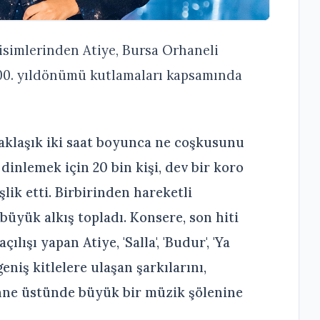
isimlerinden Atiye, Bursa Orhaneli
00. yıldönümü kutlamaları kapsamında
yaklaşık iki saat boyunca ne coşkusunu
inlemek için 20 bin kişi, dev bir koro
lik etti. Birbirinden hareketli
büyük alkış topladı. Konsere, son hiti
ılışı yapan Atiye, 'Salla', 'Budur', 'Ya
 geniş kitlelere ulaşan şarkılarını,
sahne üstünde büyük bir müzik şölenine