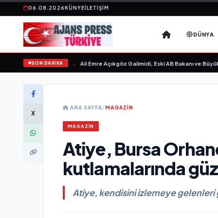
06.08.2026
KÜNYE
İLETIŞIM
DÜNYA
SON DAKİKA
n Sevgilim “ yayımlandı
•
Ali Emre Açıkgöz Galimidi, Eski AB Bakanı ve Büyükel
ANA SAYFA
/
MAGAZİN
X
MAGAZİN
Atiye, Bursa Orhanel
kutlamalarında güzel
Atiye, kendisini izlemeye gelenleri 