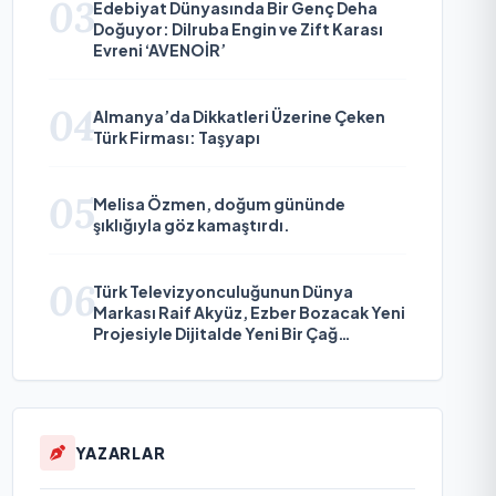
03
Edebiyat Dünyasında Bir Genç Deha
Doğuyor: Dilruba Engin ve Zift Karası
Evreni ‘AVENOİR’
04
Almanya’da Dikkatleri Üzerine Çeken
Türk Firması: Taşyapı
05
Melisa Özmen, doğum gününde
şıklığıyla göz kamaştırdı.
06
Türk Televizyonculuğunun Dünya
Markası Raif Akyüz, Ezber Bozacak Yeni
Projesiyle Dijitalde Yeni Bir Çağ
Başlatmaya Hazırlanıyor
YAZARLAR