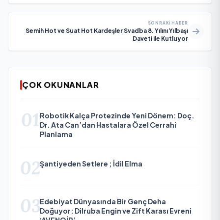
SONRAKI HABER
Semih Hot ve Suat Hot Kardeşler Svadba 8. Yılını Yılbaşı
Daveti ile Kutluyor
ÇOK OKUNANLAR
01
Robotik Kalça Protezinde Yeni Dönem: Doç.
Dr. Ata Can’dan Hastalara Özel Cerrahi
Planlama
02
Şantiyeden Setlere ; İdil Elma
03
Edebiyat Dünyasında Bir Genç Deha
Doğuyor: Dilruba Engin ve Zift Karası Evreni
‘AVENOİR’