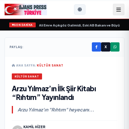
SON DAKİKA
vgilim “ yayımlandı
•
Ali Emre Açıkgöz Galimidi, Eski AB Bakanı ve Büyükelçi Eg
X
PAYLAŞ:
ANA SAYFA
/
KÜLTÜR SANAT
KÜLTÜR SANAT
Arzu Yılmaz’ın İlk Şiir Kitabı
“Rıhtım” Yayınlandı
Arzu Yılmaz'ın "Rıhtım" heyecanı...
KAMIL HIZER