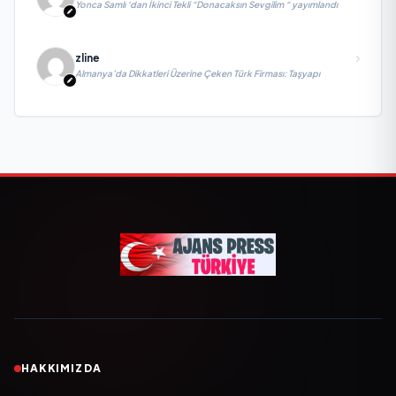
Yonca Samlı ‘dan İkinci Tekli “Donacaksın Sevgilim “ yayımlandı
zline
Almanya’da Dikkatleri Üzerine Çeken Türk Firması: Taşyapı
HAKKIMIZDA