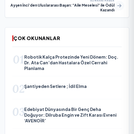
SONRAKI HABER
Ayşen İnci’den Uluslararası Başarı: “Aile Meselesi” ile Ödül
Kazandı
ÇOK OKUNANLAR
01
Robotik Kalça Protezinde Yeni Dönem: Doç.
Dr. Ata Can’dan Hastalara Özel Cerrahi
Planlama
02
Şantiyeden Setlere ; İdil Elma
03
Edebiyat Dünyasında Bir Genç Deha
Doğuyor: Dilruba Engin ve Zift Karası Evreni
‘AVENOİR’