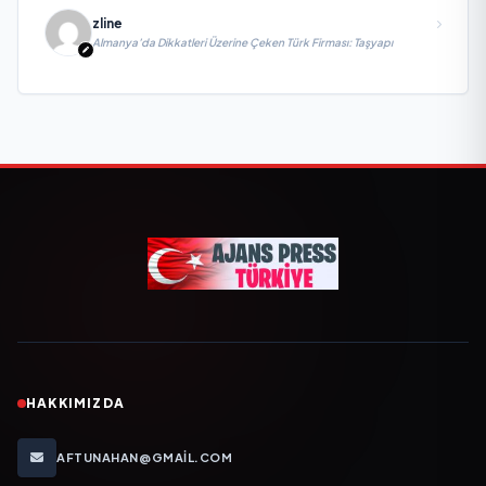
zline
Almanya’da Dikkatleri Üzerine Çeken Türk Firması: Taşyapı
HAKKIMIZDA
AFTUNAHAN@GMAIL.COM