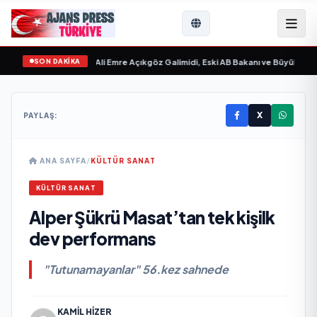
SON DAKİKA
vgilim “ yayımlandı
•
Ali Emre Açıkgöz Galimidi, Eski AB Bakanı ve Büyükelçi Eg
X
PAYLAŞ:
ANA SAYFA
/
KÜLTÜR SANAT
KÜLTÜR SANAT
Alper Şükrü Masat’tan tek kişilk
dev performans
"Tutunamayanlar" 56.kez sahnede
KAMIL HIZER