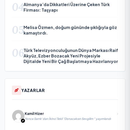
04
Almanya’da Dikkatleri Üzerine Çeken Türk
Firması: Taşyapı
05
Melisa Özmen, doğum gününde şıklığıyla göz
kamaştırdı.
06
Türk Televizyonculuğunun Dünya Markası Raif
Akyüz, Ezber Bozacak Yeni Projesiyle
Dijitalde Yeni Bir Çağ Başlatmaya Hazırlanıyor
YAZARLAR
Kamil Hizer
Yonca Samlı ‘dan İkinci Tekli “Donacaksın Sevgilim “ yayımlandı