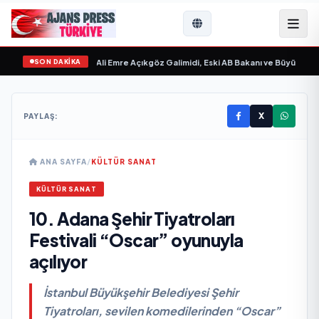
SON DAKİKA
vgilim “ yayımlandı
•
Ali Emre Açıkgöz Galimidi, Eski AB Bakanı ve Büyükelçi Eg
X
PAYLAŞ:
ANA SAYFA
/
KÜLTÜR SANAT
KÜLTÜR SANAT
10. Adana Şehir Tiyatroları
Festivali “Oscar” oyunuyla
açılıyor
İstanbul Büyükşehir Belediyesi Şehir
Tiyatroları, sevilen komedilerinden “Oscar”