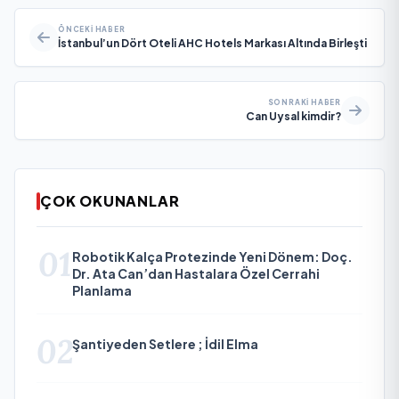
ÖNCEKI HABER
İstanbul’un Dört Oteli AHC Hotels Markası Altında Birleşti
SONRAKI HABER
Can Uysal kimdir?
ÇOK OKUNANLAR
01
Robotik Kalça Protezinde Yeni Dönem: Doç.
Dr. Ata Can’dan Hastalara Özel Cerrahi
Planlama
02
Şantiyeden Setlere ; İdil Elma