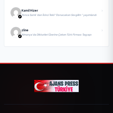
Kamil Hizer
Yonca Samlı ‘dan İkinci Tekli “Donacaksın Sevgilim “ yayımlandı
zline
Almanya’da Dikkatleri Üzerine Çeken Türk Firması: Taşyapı